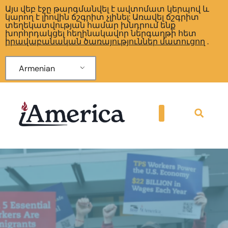
Այս վեբ էջը թարգմանվել է ավտոմատ կերպով և
կարող է լիովին ճշգրիտ չլինել: Առավել ճշգրիտ
տեղեկատվության համար խնդրում ենք
խորհրդակցել հեղինակավոր ներգաղթի հետ
իրավաբանական ծառայություններ մատուցող
.
Armenian