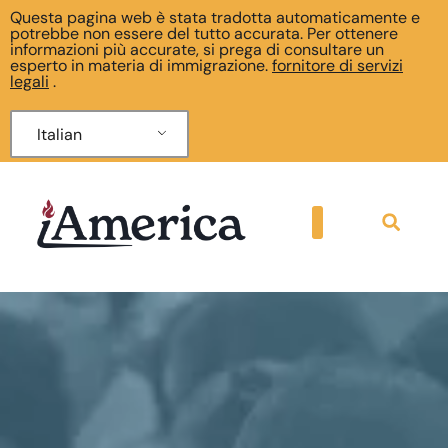
Questa pagina web è stata tradotta automaticamente e
potrebbe non essere del tutto accurata. Per ottenere
informazioni più accurate, si prega di consultare un
esperto in materia di immigrazione.
fornitore di servizi
legali
.
Italian