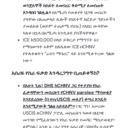
ወንጀለኞች ከስደት ለመባረር ቅድሚያ ለመስጠት
እንዳሰበ ገልጿል።
በአሜሪካ የመቆየት ህጋዊ መሰረት
ያላቸው በአጠቃላይ ሌሎች የስደተኛ እፎይታ ዓይነቶችን
ያመለከቱ (ወይም ተጠቃሚ የነበሩ) የእስር ውላቸው
ካለቀ በኋላ በአሜሪካ እንዲቆዩ ያስችላቸዋል።
ICE ከ500,000 በላይ ይቅርታ የማግኘት እና
የማስወጣት አቅም ስለሌለው ICE በCHNV
የተለቀቁትን “ራስን ማባረር” ላይ እንደሚቆጥረው ግልጽ
ነው።
አሰሪዬ የስራ ፍቃድ እንዳረጋግጥ ቢጠይቀኝስ?
በአሁኑ ጊዜ፣ DHS ከCHNV ጋር የተያያዘ የስራ
ፈቃዳቸውን መሰረዙን የCHNV parolee ማሳወቂያ
እንደደረሰው (በ myUSCIS መለያ) ቀጣሪ እንዴት
እንደሚያውቅ ግልፅ አይደለም።
ነገር ግን፣ አሠሪው
USCIS ለCHNV ፓሮሊ መስጠቱን ካወቀ በህጋዊ
መንገድ የሚፈለገውን የስራ ፍቃድ የመሻር ማስታወቂያ፣
ለምሳሌ፣ አንድ ኢ-አረጋግጥ አሰሪ በE-Verify ሲስተም