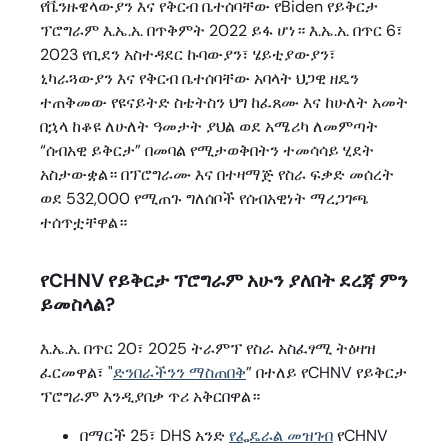
የቬንዙዌላውያን እና የቅርብ ቤተሰባቸው የBiden የይቅርታ
ፕሮግራም እ.ኤ.አ. በጥቅምት 2022 ይፋ ሆነ። እ.ኤ.አ. በጥር 6፣
2023 የቢደን አስተዳደር ኩባውያን፣ ሄይቲያውያን፣
ኒካራጓውያን እና የቅርብ ቤተሰባቸው አባላት ህጋዊ ዘዴን
ተጠቅመው የዩናይትድ ስቴትስን ህግ ከፈጸሙ እና ከሁለት አመት
በኋላ ከቆዩ ለሁለት ዓመታት ያህል ወደ አሜሪካ ለመምጣት
“ሰብአዊ ይቅርታ” በመባል የሚታወቅበትን ተመሳሳይ ሂደት
አስታውቋል። በፕሮግራሙ እና በተዛማጅ የስራ ፍቃድ መሰረት
ወደ 532,000 የሚጠጉ ግለሰቦች የሰብአዊነት ማረጋገጫ
ተሰጥቷቸዋል።
የCHNV የይቅርታ ፕሮግራም አሁን ያለበት ደረጃ ምን
ይመስላል?
እ.ኤ.አ. በጥር 20፣ 2025 ትራምፕ የስራ አስፈፃሚ ትዕዛዝ
ፈርመዋል፣ "
ድንበራችንን ማስጠበቅ
” በተለይ የCHNV የይቅርታ
ፕሮግራም እንዲያበቃ ጥሪ አቅርበዋል።
በማርች 25፣ DHS አንድ
የፌዴራል መዝገብ
የCHNV