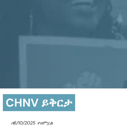
CHNV ይቅርታ
በ6/10/2025 ተዘምኗል