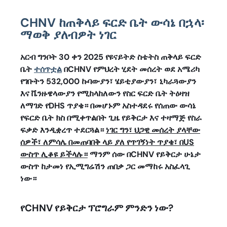
CHNV ከጠቅላይ ፍርድ ቤት ውሳኔ በኋላ፡
ማወቅ ያለብዎት ነገር
አርብ ግንቦት 30 ቀን 2025 የዩናይትድ ስቴትስ ጠቅላይ ፍርድ
ቤት
ተሰጥቷል
በCHNV የምህረት ሂደት መሰረት ወደ አሜሪካ
የገቡትን 532,000 ኩባውያን፣ ሄይቲያውያን፣ ኒካራጓውያን
እና ቬንዙዌላውያን የሚከላከለውን የስር ፍርድ ቤት ትዕዛዝ
ለማገድ የDHS ጥያቄ። በመሆኑም አስተዳደሩ የሰጠው ውሳኔ
የፍርድ ቤት ክስ በሚቀጥልበት ጊዜ የይቅርታ እና ተዛማጅ የስራ
ፍቃድ እንዲቋረጥ ተደርጓል።
ነገር ግን፣ ህጋዊ መሰረት ያላቸው
ሰዎች፣ ለምሳሌ በመጠባበቅ ላይ ያለ የጥገኝነት ጥያቄ፣ በUS
ውስጥ ሊቆዩ ይችላሉ።
ማንም ሰው በCHNV የይቅርታ ሁኔታ
ውስጥ ከታመነ የኢሚግሬሽን ጠበቃ ጋር መማከሩ አስፈላጊ
ነው።
የCHNV የይቅርታ ፕሮግራም ምንድን ነው?