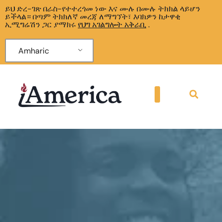
ይህ ድረ-ገጽ በራስ-የተተረጎመ ነው እና ሙሉ በሙሉ ትክክል ላይሆን
ይችላል። በጣም ትክክለኛ መረጃ ለማግኘት፣ እባክዎን ከታዋቂ
ኢሚግሬሽን ጋር ያማክሩ
የህግ አገልግሎት አቅራቢ
.
Amharic