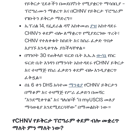
የይቅርታ ሂደቶችን በመደበኛነት የሚያቋርጥ ማሳሰቢያ -
ፕሮግራሙን ማቋረጥ እና በCHNV የይቅርታ ፕሮግራም
የገቡትን ይቅርታ ማድረግ።
ኤፕሪል 14, የፌደራል ዳኛ አስቀመጠ
ያዝ
አስተዳደሩ
CHNVን ቀደም ብሎ ለማቋረጥ የሚያደርገው ጥረት፣
CHNV የተለቀቁት ከስደት እና ከስራ ፈቃድ ጥበቃ
እያገኙ እንዲቀጥሉ ያስችላቸዋል።
በግንቦት 30 የጠቅላይ ፍርድ ቤት እ.ኤ.አ
ውሳኔ
የስር
ፍርድ ቤት እገዳን በማንሳት አስተዳደሩ የCHNV ይቅርታ
እና ተዛማጅ የስራ ፈቃድን ቀደም ብሎ እንዲያቋርጥ
ፈቅዷል።
ሰኔ 6 ቀን DHS አሳተመ
ማንቂያ
የCHNV ይቅርታን
በማቆም እና ተዛማጅ የሥራ ፈቃድን በመሻር
“እንደሚቀጥል” እና ግለሰቦች “በ myUSCIS መለያ
ማሳወቂያ እንደሚደርሳቸው” በማመልከት ነው።
የCHNV የይቅርታ ፕሮግራም ቀደም ብሎ መቋረጥ
ማለት ምን ማለት ነው?