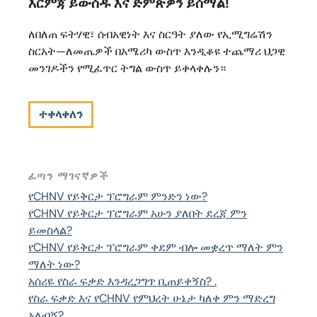
እርምጃ ይውሰዱ እና ድምጽዎን ይሰማል!
ለበለጠ ፍትሃዊ፣ ሰብአዊነት እና ስርዓት ያለው የኢሚግሬሽን
ስርአት—ለመጤዎች በአሜሪካ ውስጥ እንዲቆዩ ተጨማሪ ህጋዊ
መንገዶችን የሚፈጥር ትግል ውስጥ ይቀላቀሉን።
ተቀላቀለን
ፈጣን ማገናኛዎች
የCHNV የይቅርታ ፕሮግራም ምንድን ነው?
የCHNV የይቅርታ ፕሮግራም አሁን ያለበት ደረጃ ምን
ይመስላል?
የCHNV የይቅርታ ፕሮግራም ቀደም ብሎ መቋረጥ ማለት ምን
ማለት ነው?
አሰሪዬ የስራ ፍቃድ እንዳረጋግጥ ቢጠይቀኝስ? .
የስራ ፍቃድ እና የCHNV የምህረት ሁኔታ ካለቀ ምን ማድረግ
አለብኝ?