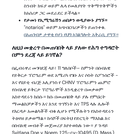
ስንብት ክፍያ ወይም ሌላ የመለያየት ጥቅማጥቅሞችን
ከአሰሪዎ ጋር መደራደር ይችላል።
የታመነ የኢሚግሬሽን ጠበቃን ወዲያውኑ ያግኙ።
"notarios" ወይም አጭበርባሪዎችን ይጠንቀቁ.
በአጠገብዎ ታዋቂ የሆነ የህግ አገልግሎት አቅራቢ ያግኙ።
ለዚህ መቋረጥ በመጠባበቅ ላይ ያለው የሕግ ተግዳሮት
በምን ደረጃ ላይ ይገኛል?
በፌብሩዋሪ መገባደጃ ላይ፣ 11 ግለሰቦች– ስምንት በሰብአዊ
የይቅርታ ፕሮግራም ወደ አሜሪካ የገቡ እና ሶስት ስፖንሰሮች -
እና የሄይቲ ብሪጅ አሊያንስ የ CHNV ፕሮግራምን ጨምሮ
የሰብአዊ ይቅርታ ፕሮግራሞች እንዲቋረጥ በመቃወም
አስተዳደሩን ከሰሱ። ክሱ በመጠባበቅ ላይ ያሉ የምህረት
ማመልከቻዎችን እና እንደ ጥገኝነት እና TPS ላሉ ሌሎች
የእርዳታ አመልካቾች ብቁ ሊሆኑ የሚችሉትን የአስተዳደሩን
ትዕዛዝ ይቃወማል። ከሳሾች በፍትህ የድርጊት ማእከል እና
በሰብአዊ መብቶች መጀመሪያ እየተወከሉ ነው። ያ ጉዳይ
Svitlana Doe v. Noem, 1:25-cv-10495 (D. Mass.)