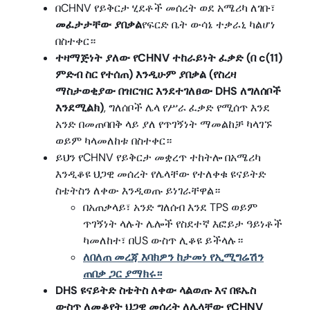
በCHNV የይቅርታ ሂደቶች መሰረት ወደ አሜሪካ ለገቡ፣
መፈታታቸው ያበቃል
የፍርድ ቤት ውሳኔ ተቃራኒ ካልሆነ
በስተቀር።
ተዛማጅነት ያለው የCHNV ተከራይነት ፈቃድ (በ c(11)
ምድብ ስር የተሰጠ) እንዲሁም ያበቃል (የስረዛ
ማስታወቂያው በዝርዝር እንደተገለፀው DHS ለግለሰቦች
እንደሚልክ)
, ግለሰቦች ሌላ የሥራ ፈቃድ የሚሰጥ እንደ
አንድ በመጠባበቅ ላይ ያለ የጥገኝነት ማመልከቻ ካላገኙ
ወይም ካላመለከቱ በስተቀር።
ይህን የCHNV የይቅርታ መቋረጥ ተከትሎ በአሜሪካ
እንዲቆዩ ህጋዊ መሰረት የሌላቸው የተለቀቁ ዩናይትድ
ስቴትስን ለቀው እንዲወጡ ይነገራቸዋል።
በአጠቃላይ፣ አንድ ግለሰብ እንደ TPS ወይም
ጥገኝነት ላሉት ሌሎች የስደተኛ እፎይታ ዓይነቶች
ካመለከተ፣ በUS ውስጥ ሊቆዩ ይችላሉ።
ለበለጠ መረጃ እባክዎን ከታመነ የኢሚግሬሽን
ጠበቃ ጋር ያማክሩ።
DHS ዩናይትድ ስቴትስ ለቀው ላልወጡ እና በዩኤስ
ውስጥ ለመቆየት ህጋዊ መሰረት ለሌላቸው የCHNV