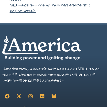
ለዚህ መቋረጥ በመጠባበቅ ላይ ያለው የሕግ ተግዳሮት በምን
ደረጃ ላይ ይገኛል? .
iAmerica የአገልጋይ ሰራተኞች አለም አቀፍ ህብረት (SEIU) ብሔራዊ
የስደተኞች ፍትህ ዘመቻ መድረክ ነው። ለሁሉም የአሜሪካ ቤተሰቦች
መብት በመሟገት ህልሞችን እናበረታታለን።