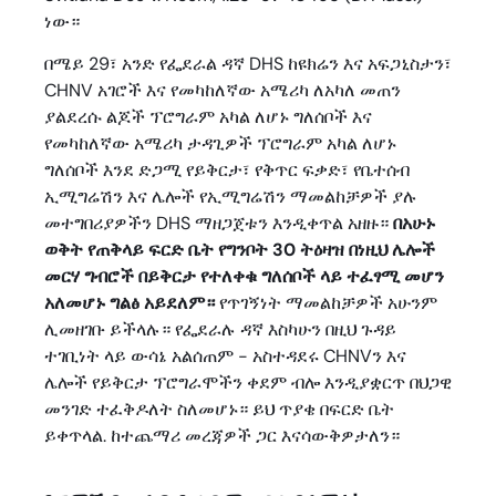
ነው።
በሜይ 29፣ አንድ የፌደራል ዳኛ DHS ከዩክሬን እና አፍጋኒስታን፣
CHNV አገሮች እና የመካከለኛው አሜሪካ ለአካለ መጠን
ያልደረሱ ልጆች ፕሮግራም አካል ለሆኑ ግለሰቦች እና
የመካከለኛው አሜሪካ ታዳጊዎች ፕሮግራም አካል ለሆኑ
ግለሰቦች እንደ ድጋሚ የይቅርታ፣ የቅጥር ፍቃድ፣ የቤተሰብ
ኢሚግሬሽን እና ሌሎች የኢሚግሬሽን ማመልከቻዎች ያሉ
መተግበሪያዎችን DHS ማዘጋጀቱን እንዲቀጥል አዘዙ።
በአሁኑ
ወቅት የጠቅላይ ፍርድ ቤት የግንቦት 30 ትዕዛዝ በነዚህ ሌሎች
መርሃ ግብሮች በይቅርታ የተለቀቁ ግለሰቦች ላይ ተፈፃሚ መሆን
አለመሆኑ ግልፅ አይደለም።
የጥገኝነት ማመልከቻዎች አሁንም
ሊመዘገቡ ይችላሉ። የፌደራሉ ዳኛ እስካሁን በዚህ ጉዳይ
ተገቢነት ላይ ውሳኔ አልሰጠም - አስተዳደሩ CHNVን እና
ሌሎች የይቅርታ ፕሮግራሞችን ቀደም ብሎ እንዲያቋርጥ በህጋዊ
መንገድ ተፈቅዶለት ስለመሆኑ። ይህ ጥያቄ በፍርድ ቤት
ይቀጥላል. ከተጨማሪ መረጃዎች ጋር እናሳውቅዎታለን።