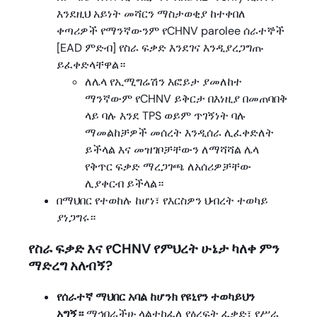
እንደዚህ አይነት መሻርን ማስታወቂያ ከተቀበለ
ቀጣሪዎች የማንኛውንም የCHNV parolee ሰራተኞች
[EAD ምድብ] የስራ ፍቃድ እንደገና እንዲያረጋግጡ
ይፈቀድላቸዋል።
ለሌላ የኢሚግሬሽን እፎይታ ያመለከተ
ማንኛውም የCHNV ይቅርታ በእነዚያ በመጠባበቅ
ላይ ባሉ እንደ TPS ወይም ጥገኝነት ባሉ
ማመልከቻዎች መሰረት እንዲሰራ ሊፈቀድለት
ይችላል እና መዝገቦቻቸውን ለማሻሻል ሌላ
የቅጥር ፍቃድ ማረጋገጫ ለአሰሪዎቻቸው
ሊያቀርብ ይችላል።
በማህበር የተወከሉ ከሆነ፣ የእርስዎን ህብረት ተወካይ
ያነጋግሩ።
የስራ ፍቃድ እና የCHNV የምህረት ሁኔታ ካለቀ ምን
ማድረግ አለብኝ?
የሰራተኛ ማህበር አባል ከሆንክ የዩኒየን ተወካይህን
አግኝ።
ማኅበራችሁ ላልተከፈለ የዕረፍት ፈቃድ፣ የሥራ