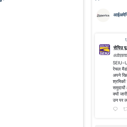
आईअमेर
सेयिउ यू.
@सेयुयूएसडब्
SEIU-USW
रेचल मैडॉ
अपने खि
श्रमिकों
समुदायों
क्यों जा
उन पर ल