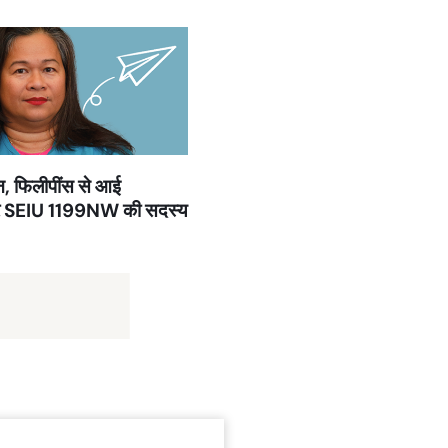
न, फिलीपींस से आई
र SEIU 1199NW की सदस्य