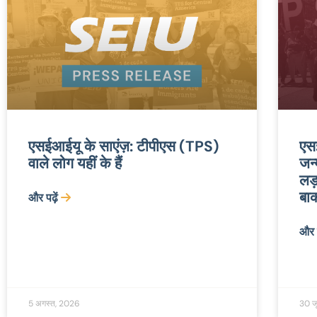
एसईआईयू के साएंज़: टीपीएस (TPS)
एसई
वाले लोग यहीं के हैं
जन्
लड
बाक
और पढ़ें
और प
5 अगस्त, 2026
30 ज