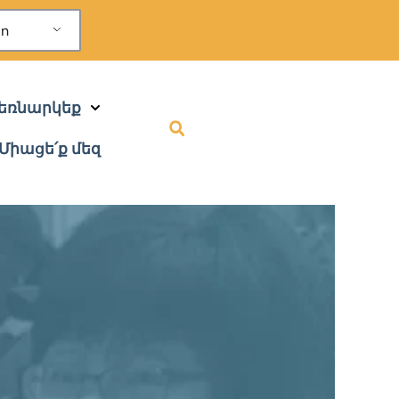
an
ձեռնարկեք
Միացե՛ք մեզ