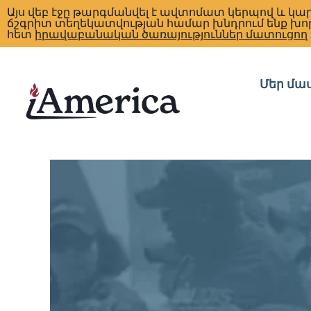
Այս վեբ էջը թարգմանվել է ավտոմատ կերպով և կարող
ճշգրիտ տեղեկատվության համար խնդրում ենք խո
հետ
իրավաբանական ծառայություններ մատուցող
Մեր մա