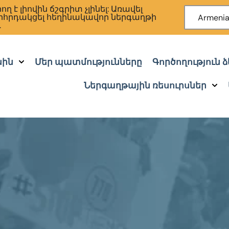
 է լիովին ճշգրիտ չլինել: Առավել
րհրդակցել հեղինակավոր ներգաղթի
Armeni
.
սին
Մեր պատմությունները
Գործողություն 
Ներգաղթային ռեսուրսներ