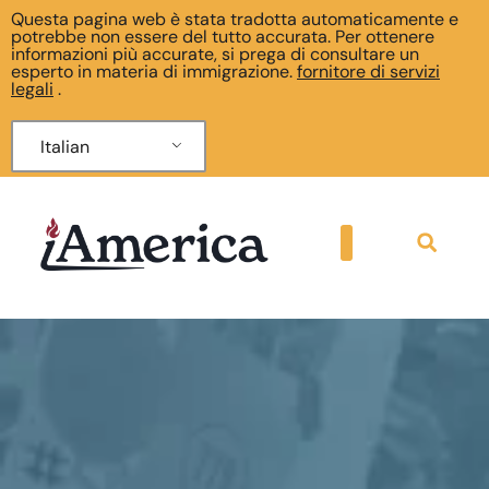
Questa pagina web è stata tradotta automaticamente e
potrebbe non essere del tutto accurata. Per ottenere
informazioni più accurate, si prega di consultare un
esperto in materia di immigrazione.
fornitore di servizi
legali
.
Italian