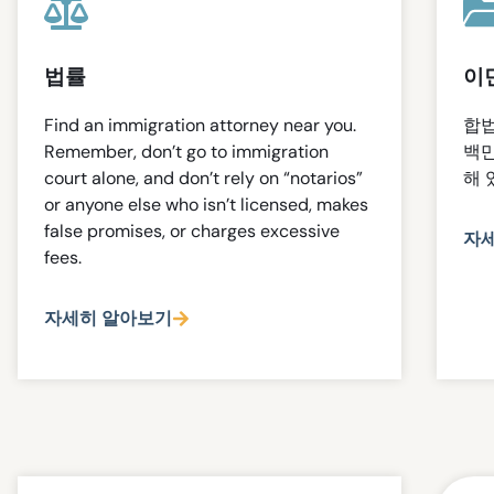
법률
이
Find an immigration attorney near you.
합법
Remember, don’t go to immigration
백만
court alone, and don’t rely on “notarios”
해 
or anyone else who isn’t licensed, makes
false promises, or charges excessive
자
fees.
자세히 알아보기