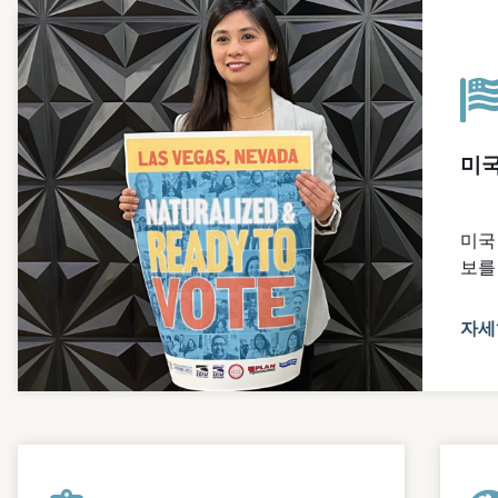
미국
미국
보를
자세