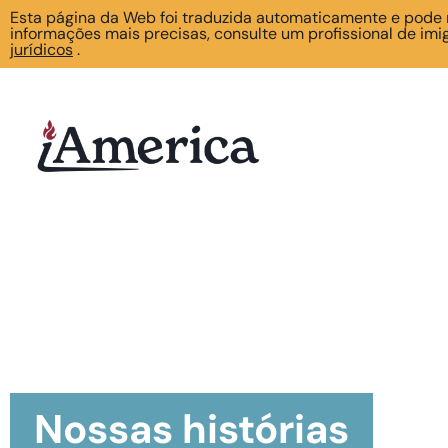
Esta página da Web foi traduzida automaticamente e pode n
informações mais precisas, consulte um profissional de im
jurídicos
.
Nossas histórias