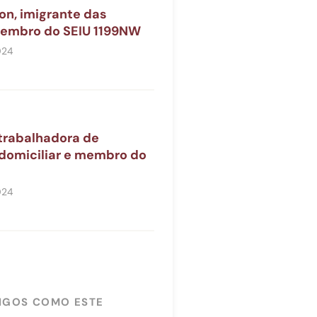
on, imigrante das
 membro do SEIU 1199NW
024
 trabalhadora de
 domiciliar e membro do
024
IGOS COMO ESTE