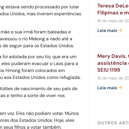
Teresa DeLe
ng estava sendo processado por lutar
Filipinas e
ados Unidos, mas tiveram experiências
16 de maio de 2
Leia mais
 mãe e sua irmã foram baleadas e
ravessou o rio Mekong a nado até a
s de seguir para os Estados Unidos.
Mery Davis,
 foi adotada por seu tio, que era um
assistência
s, eles puderam evacuar o Laos para a
SEIU 1199
s os Hmong foram colocados em
ou aos Estados Unidos como refugiada.
16 de maio de 2
Leia mais
idões de nascimento de seu país de
tas e tenho a sorte de viver nos
am voz. Eles não podiam votar. Muitos
ores dos Estados Unidos. Hoje, eles
OUTROS ART
m seus filhos a votar também.