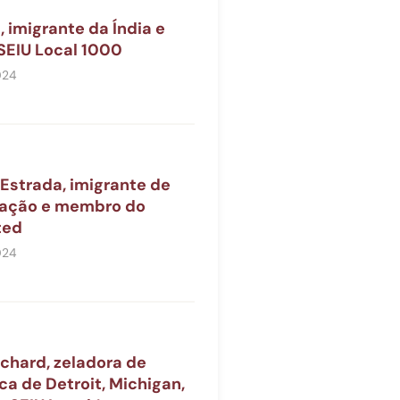
 imigrante da Índia e
EIU Local 1000
024
Estrada, imigrante de
ração e membro do
ted
024
chard, zeladora de
ca de Detroit, Michigan,