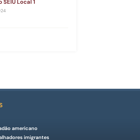
 SEIU Local 1
024
S
adão americano
balhadores imigrantes