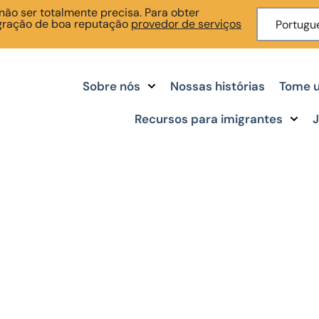
ão ser totalmente precisa. Para obter
igração de boa reputação
provedor de serviços
Portugu
Sobre nós
Nossas histórias
Tome u
Recursos para imigrantes
J