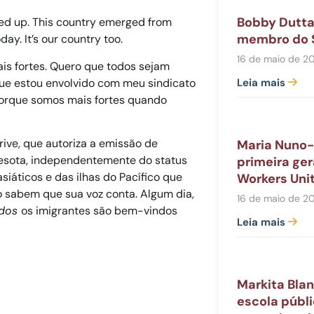
Bobby Dutta,
ed up. This country emerged from
membro do S
ay. It’s our country too.
16 de maio de 2
is fortes. Quero que todos sejam
que estou envolvido com meu sindicato
Leia mais
 porque somos mais fortes quando
rive, que autoriza a emissão de
Maria Nuno-
nesota, independentemente do status
primeira ge
iáticos e das ilhas do Pacífico que
Workers Uni
ão sabem que sua voz conta. Algum dia,
16 de maio de 2
odos
os imigrantes são bem-vindos
Leia mais
Markita Blan
escola públi