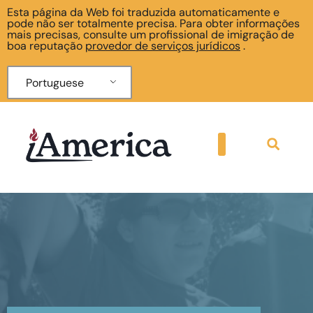
Esta página da Web foi traduzida automaticamente e
pode não ser totalmente precisa. Para obter informações
mais precisas, consulte um profissional de imigração de
boa reputação
provedor de serviços jurídicos
.
Portuguese