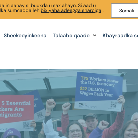
a in aanay si buuxda u sax ahayn. Si aad u
alka sumcadda leh
bixiyaha adeegga sharciga
.
Somali
Sheekooyinkeena
Talaabo qaado
Khayraadka s