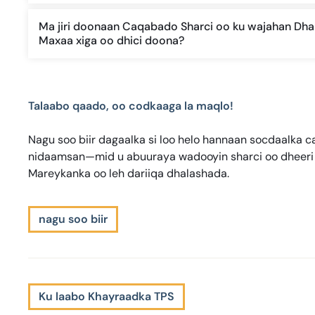
Ma jiri doonaan Caqabado Sharci oo ku wajahan Dh
Maxaa xiga oo dhici doona?
Talaabo qaado, oo codkaaga la maqlo!
Nagu soo biir dagaalka si loo helo hannaan socdaalka ca
nidaamsan—mid u abuuraya wadooyin sharci oo dheeri ah
Mareykanka oo leh dariiqa dhalashada.
nagu soo biir
Ku laabo Khayraadka TPS