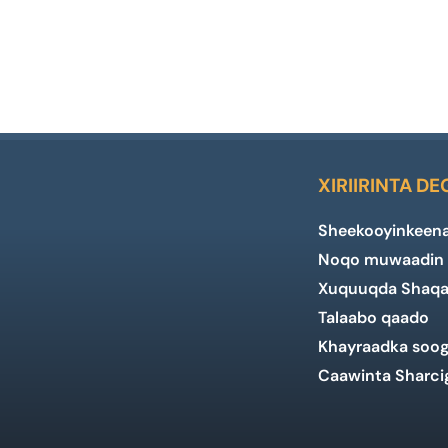
XIRIIRINTA D
Sheekooyinkeen
Noqo muwaadin 
Xuquuqda Shaqaa
Talaabo qaado
Khayraadka soog
Caawinta Sharci