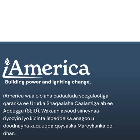
iAmerica waa ololaha cadaalada soogalootiga
qaranka ee Ururka Shaqaalaha Caalamiga ah ee
Adeegga (SEIU). Waxaan awood siineynaa
riyooyin iyo kicinta isbeddelka anagoo u
doodnayna xuquuqda qoysaska Mareykanka oo
dhan.