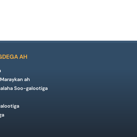
EGDEGA AH
a
Maraykan ah
laha Soo-galootiga
alootiga
ga