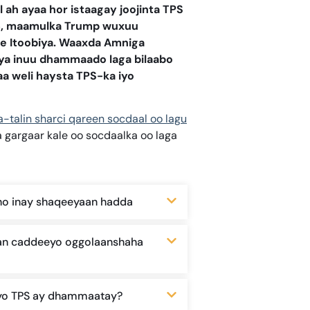
 ah ayaa hor istaagay joojinta TPS
25, maamulka Trump wuxuu
ee Itoobiya. Waaxda Amniga
ya inuu dhammaado laga bilaabo
aa weli haysta TPS-ka iyo
a-talin sharci qareen socdaal oo lagu
gargaar kale oo socdaalka oo laga
ho inay shaqeeyaan hadda
aan caddeeyo oggolaanshaha
yo TPS ay dhammaatay?