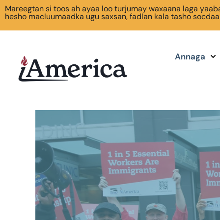
Mareegtan si toos ah ayaa loo turjumay waxaana laga yaaba
hesho macluumaadka ugu saxsan, fadlan kala tasho socda
Annaga