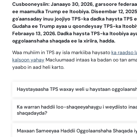
Cusbooneysiin: Janaayo 30, 2026, garsoore federaal
ee maamulka Trump ee Itoobiya. Diseembar 12, 20
go'aansaday inuu joojiyo TPS-ka dadka haysta TPS 
Gudaha ee Trump ayaa u qoondeysay TPS-ka Itoobi
Febraayo 13, 2026. Dadka haysta TPS-ka Itoobiya ay
oggolaanshaha shaqada ee la xiriira, hadda.
Waa muhiim in TPS ay isla markiiba haysato
ka raadso l
kalsoon yahay
Macluumaad intaas ka badan oo tan ama 
yaabo in aad heli karto.
Haystayaasha TPS waxay weli u haystaan oggolaans
Ka warran haddii loo-shaqeeyahaygu i weydiisto in
shaqadayda?
Maxaan Sameeyaa Haddii Oggolaanshaha Shaqada i