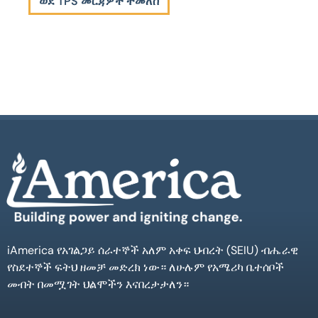
ወደ TPS መርጃዎች ተመለስ
iAmerica የአገልጋይ ሰራተኞች አለም አቀፍ ህብረት (SEIU) ብሔራዊ
የስደተኞች ፍትህ ዘመቻ መድረክ ነው። ለሁሉም የአሜሪካ ቤተሰቦች
መብት በመሟገት ህልሞችን እናበረታታለን።