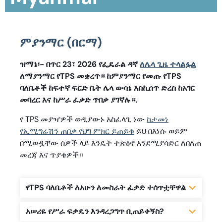
ምያንማር (በርማ)
ዝማኔ፡- በጥር 23፣ 2026 የፌዴራል ዳኛ
ለሌላ ጊዜ ተላልፏል
ለማያንማር የTPS መቋረጥ። ከምያንማር የመጡ የTPS
ባለቤቶች ከፍተኛ ፍርድ ቤት ሌላ ውሳኔ እስኪሰጥ ድረስ ከአገር
መባረር እና ከሥራ ፈቃድ ጥበቃ ያገኛሉ።.
የ TPS መያዣዎች ወዲያውኑ አስፈላጊ ነው
ከታመነ
የኢሚግሬሽን ጠበቃ የህግ ምክር ይጠይቁ
ይህ በእነሱ ወይም
በሚወዷቸው ሰዎች ላይ እንዴት ተጽዕኖ እንደሚያሳድር ለበለጠ
መረጃ እና ጥያቄዎች።
የTPS ባለቤቶች ለአሁን ለመስራት ፈቃድ ተሰጥቷቸዋል
አሠሪዬ የሥራ ፍቃዴን እንዳረጋግጥ ቢጠይቀኝስ?