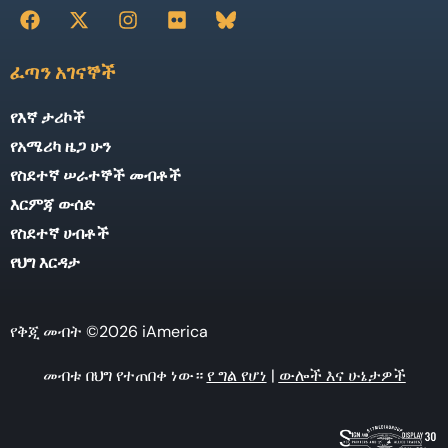
ፈጣን አገናኞች
የእኛ ታሪኮች
የአሜሪካ ዜጋ ሁን
የስደተኛ ሠራተኞች መብቶች
እርምጃ ውሰድ
የስደተኛ ሀብቶች
የህግ እርዳታ
የቅጂ መብት ©2026 iAmerica
መብቱ በህግ የተጠበቀ ነው።
የ ግል የሆነ
|
ውሎች እና ሁኔታዎች