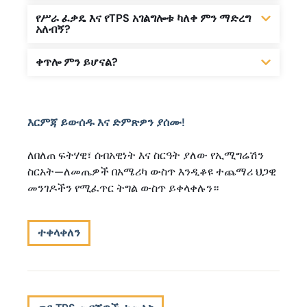
የሥራ ፈቃዴ እና የTPS አገልግሎቱ ካለቀ ምን ማድረግ
አለብኝ?
ቀጥሎ ምን ይሆናል?
እርምጃ ይውሰዱ እና ድምጽዎን ያሰሙ!
ለበለጠ ፍትሃዊ፣ ሰብአዊነት እና ስርዓት ያለው የኢሚግሬሽን
ስርአት—ለመጤዎች በአሜሪካ ውስጥ እንዲቆዩ ተጨማሪ ህጋዊ
መንገዶችን የሚፈጥር ትግል ውስጥ ይቀላቀሉን።
ተቀላቀለን