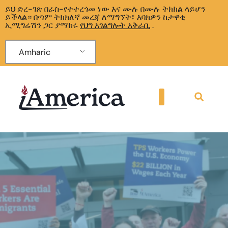
ይህ ድረ-ገጽ በራስ-የተተረጎመ ነው እና ሙሉ በሙሉ ትክክል ላይሆን
ይችላል። በጣም ትክክለኛ መረጃ ለማግኘት፣ እባክዎን ከታዋቂ
ኢሚግሬሽን ጋር ያማክሩ
የህግ አገልግሎት አቅራቢ
.
Amharic