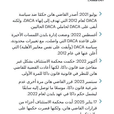
يوليو 2021: أصدر القاضي هانن حكمًا ضد سياسة
DACA لعام 2012 التي تهدف إلى إنهاء DACA، ولكنه
أبقى على DACA لحاملي DACA الحاليين.
أغسطس 2022: وضعت إدارة بايدن اللمسات الأخيرة
على قاعدة DACA التي واصلت، مع تغييرات محدودة،
سياسة DACA (وأبقت على نفس معايير الأهلية) التي
أُعلن عنها في عام 2012.
أكتوبر 2022: حكمت محكمة الاستئناف بشكل غير
مفاجئ ضد قانون داكا، لكنها أعادت القضية للقاضي
هانن للنظر في قانونية قانون داكا للمرة الأولى.
سبتمبر 2023: قرر القاضي هانن مرة أخرى عدم
شرعية قانون داكا، موسعًا ما توصل إليه سابقًا
ليشمل حكم داكا في عهد بايدن لعام 2022.
17 يناير 2025: أيدت محكمة الاستئناف أجزاء من
قرارات القاضي هانن، ولكنها قصرت حكمها على