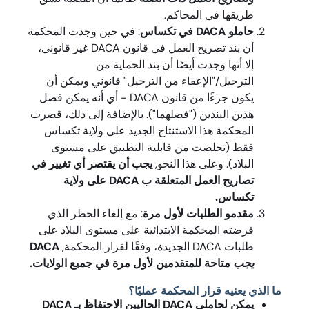
طريقها في المحاكم.
حاملو DACA في تكساس
: في حين وجدت المحكمة
أن بند تصريح العمل في قانون DACA غير قانوني،
إلا أنها وجدت أيضًا أن بند الحماية من
الترحيل/"الإعفاء من الترحيل" قانوني ويمكن أن
يكون جزءًا من قانون DACA - أي أنه يمكن فصل
هذين البندين ("فصلهما"). بالإضافة إلى ذلك، قصرت
المحكمة هذا الاستنتاج الجديد على ولاية تكساس
فقط (تخلصت من قابلية التطبيق على مستوى
البلاد). وعلى هذا النحو,
يجب أن يقتصر أي تغيير في
تصاريح العمل المتعلقة ب DACA على ولاية
تكساس.
مقدمو الطلبات لأول مرة
: مع إلغاء الحظر الذي
فرضته المحكمة الابتدائية على مستوى البلاد على
طلبات DACA الجديدة، وفقًا لقرار المحكمة,
DACA
يجب
متاحة للمتقدمين لأول مرة في جميع الولايات.
ما الذي يعنيه قرار المحكمة عمليًا؟
يمكن لحاملي DACA الحاليين الاحتفاظ بـ DACA