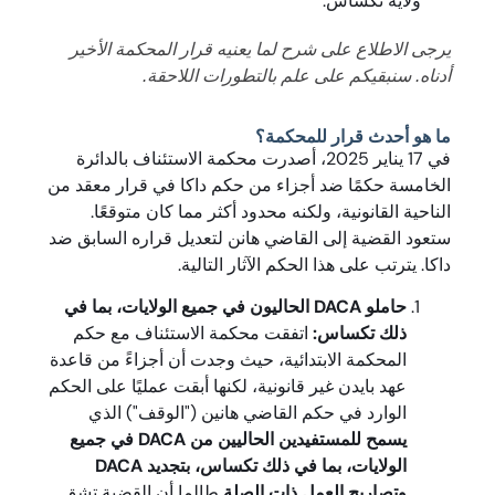
ولاية تكساس.
يرجى الاطلاع على شرح لما يعنيه قرار المحكمة الأخير
أدناه. سنبقيكم على علم بالتطورات اللاحقة.
ما هو أحدث قرار للمحكمة؟
في 17 يناير 2025، أصدرت محكمة الاستئناف بالدائرة
الخامسة حكمًا ضد أجزاء من حكم داكا في قرار معقد من
الناحية القانونية، ولكنه محدود أكثر مما كان متوقعًا.
ستعود القضية إلى القاضي هانن لتعديل قراره السابق ضد
داكا. يترتب على هذا الحكم الآثار التالية.
حاملو DACA الحاليون في جميع الولايات، بما في
ذلك تكساس:
اتفقت محكمة الاستئناف مع حكم
المحكمة الابتدائية، حيث وجدت أن أجزاءً من قاعدة
عهد بايدن غير قانونية، لكنها أبقت عمليًا على الحكم
الوارد في حكم القاضي هانين ("الوقف") الذي
يسمح للمستفيدين الحاليين من DACA في جميع
الولايات، بما في ذلك تكساس، بتجديد DACA
وتصاريح العمل ذات الصلة
طالما أن القضية تشق