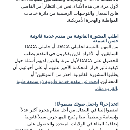
لأول مرة. في هذه الأثناء، نحن في انتظار أمر القاضي
هانن المعدل والتوجيهات الرسمية من دائرة خدمات
المواطنة والهجرة الأمريكية.
اطلب المشورة القانونية من مقدم خدمة قانونية
حسن السمعة
من المهم بالنسبة لحاملي DACA، أو حاملي DACA
السابقين، أو الأفراد الذين يفكرون في التقدم بطلب
للحصول على DACA لأول مرة، والذين لديهم أسئلة حول
كيفية تأثير قرار المحكمة الأخير عليهم أو على أحبائهم، أن
يطلبوا المشورة القانونية. احذر من "الموثقين" أو
المحتالين.
ابحث عن مقدم خدمة قانونية ذو سمعة طيبة
بالقرب منك.
اتخذ إجراءً واجعل صوتك مسموعًا!
انضموا إلينا في النضال من أجل نظام هجرة أكثر عدلاً
وإنسانيةً وتنظيماً، نظام يُتيح للمهاجرين سبلاً قانونيةً
إضافيةً للبقاء في الولايات المتحدة والحصول على