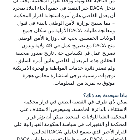
من الناحية القانونية، ووفقًا لقرار المحكمة، يجب أن
تدخل DACA حيز التنفيذ في جميع أنحاء البلاد بمجرد
أن يعدل القاضي هانن أمره استجابة لقرار المحكمة
- مما يسمح لوزارة الأمن الوطني بالبدء في قبول
ومعالجة طلبات DACA الأولية من سكان جميع
الولايات الخمسين. يجب على وزارة الأمن الوطني
منح DACA مع تصريح عمل في 49 ولاية وبدون
تصريح عمل في تكساس. حتى تاريخ صدور صحيفة
الحقائق هذه، لم يعدل القاضي هانين أمره السابق،
ولم تصدر دائرة خدمات المواطنة والهجرة الأمريكية
توجيهات رسمية. يرجى استشارة محامي هجرة
موثوق به لمزيد من المعلومات.
ماذا سيحدث بعد ذلك؟
يمكن لأي طرف في القضية الطعن في قرار محكمة
الاستئناف بالدائرة الخامسة، وسيعرض الاستئناف على
المحكمة العليا للولايات المتحدة. يمكن أن يؤثر قرار
المحكمة أو التغييرات في سياسة الحكومة الفيدرالية على
القرار الأخير الذي يسمح لحاملي DACA الحاليين
بالاحتفاظ بـ DACA وتجديدها وللمتقدمين بطلبات DACA