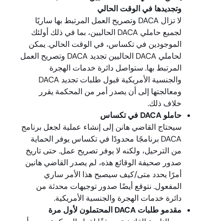
وتجديدها في الوقت الحالي
لا تزال DACA وتصريح العمل المرتبط بها ساريًا
لجميع حاملي DACA الحاليين، بما في ذلك أولئك
الموجودين في تكساس، في الوقت الحالي. يمكن
لحاملي DACA الحاليين تجديد DACA وتصريح العمل
المرتبط بها. ستواصل دائرة خدمات الهجرة
والجنسية الأمريكية قبول طلبات تجديد DACA
ومعالجتها إلى أن يصدر أمر من المحكمة يقرر
خلاف ذلك.
حاملو DACA في تكساس
سيحتاج القاضي هانن إلى إنشاء عملية لجعل برنامج
DACA برنامجًا محدودًا في تكساس يوفر الحماية
من الترحيل، ولكنه لا يوفر تصريح عمل. حتى تاريخ
صدور صحيفة الوقائع هذه، لم يصدر القاضي هانين
أمرًا يحدد متى/كيف سيصبح هذا الأمر ساري
المفعول. نتوقع أيضًا صدور توجيهات محدثة من
دائرة خدمات الهجرة والجنسية الأمريكية.
مقدمو طلبات DACA المحتملون لأول مرة