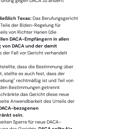
ordnung gegen DACA zu ändern.
ießlich Texas:
Das Berufungsgericht
 Teile der Biden-Regelung für
eils von Richter Hanen (die
llen DACA-Empfängern in allen
ng von DACA und der damit
e der Fall vor Gericht verhandelt
tstellte, dass die Bestimmung über
 stellte es auch fest, dass der
ebung" rechtmäßig ist und Teil von
eiden Bestimmungen getrennt
schränkte das Gericht diese neue
weite Anwendbarkeit des Urteils der
 DACA-bezogenen
änkt sein.
weiten Sperre für neue DACA-
dung des Gerichts,
DACA
sollte
für