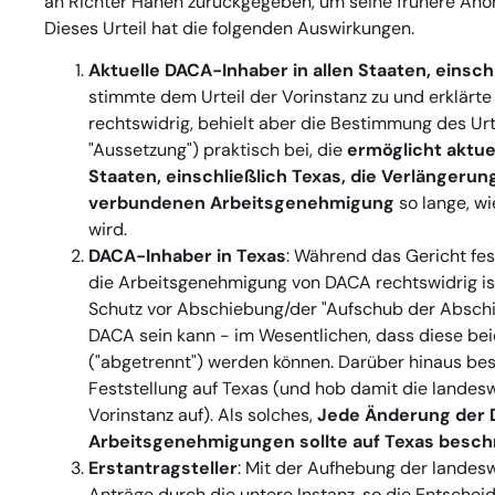
an Richter Hanen zurückgegeben, um seine frühere An
Dieses Urteil hat die folgenden Auswirkungen.
Aktuelle DACA-Inhaber in allen Staaten, einschl
stimmte dem Urteil der Vorinstanz zu und erklärte
rechtswidrig, behielt aber die Bestimmung des Urt
"Aussetzung") praktisch bei, die
ermöglicht aktue
Staaten, einschließlich Texas, die Verlängeru
verbundenen Arbeitsgenehmigung
so lange, wi
wird.
DACA-Inhaber in Texas
: Während das Gericht fes
die Arbeitsgenehmigung von DACA rechtswidrig ist,
Schutz vor Abschiebung/der "Aufschub der Abschi
DACA sein kann - im Wesentlichen, dass diese b
("abgetrennt") werden können. Darüber hinaus be
Feststellung auf Texas (und hob damit die landes
Vorinstanz auf). Als solches,
Jede Änderung der
Arbeitsgenehmigungen sollte auf Texas beschr
Erstantragsteller
: Mit der Aufhebung der landes
Anträge durch die untere Instanz, so die Entschei