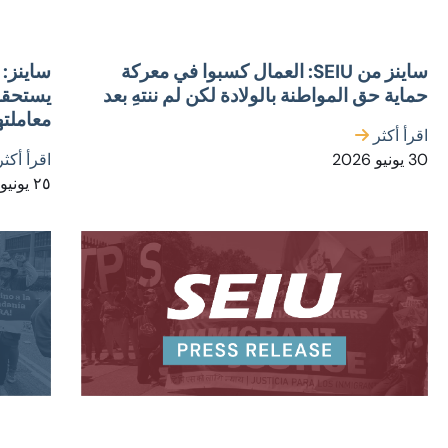
ساينز من SEIU: العمال كسبوا في معركة
ساينز: 
حماية حق المواطنة بالولادة لكن لم ننتهِ بعد
يستحقون
معاملته
اقرأ أكثر
30 يونيو 2026
اقرأ أكث
٢٥ يونيو ٢٠٢٦