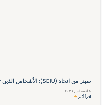
سينز من اتحاد (SEIU): الأشخاص الذين تتمتعون بوضع الحماية المؤقتة (TPS) ينتمون إلى هنا
٥ أغسطس ٢٠٢٦
اقرأ أكثر