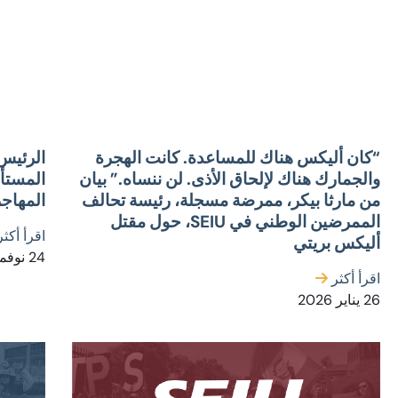
“كان أليكس هناك للمساعدة. كانت الهجرة
الرئيس
والجمارك هناك لإلحاق الأذى. لن ننساه.” بيان
المستأ
من مارثا بيكر، ممرضة مسجلة، رئيسة تحالف
المهاج
الممرضين الوطني في SEIU، حول مقتل
اقرأ أكث
أليكس بريتي
24 نوفمبر 2025
اقرأ أكثر
26 يناير 2026