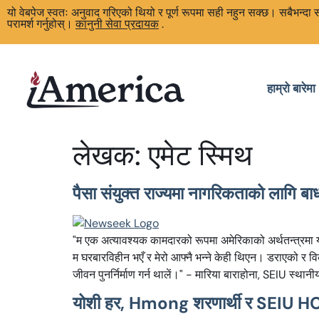
यो वेबपेज स्वतः अनुवाद गरिएको थियो र पूर्ण रूपमा सही नहुन सक्छ। सबैभन्द
परामर्श गर्नुहोस्।
कानुनी सेवा प्रदायक
.
हाम्रो बारेमा
लेखक:
एमेट स्मिथ
पैसा संयुक्त राज्यमा नागरिकताको लागि बाधा 
"म एक अत्यावश्यक कामदारको रूपमा अमेरिकाको अर्थतन्त्रमा यो
म घरबारविहीन भएँ र मेरो आफ्नै भन्ने केही थिएन। डराएको र वि
जीवन पुनर्निर्माण गर्न थालें।" - मारिया बाराहोना, SEIU स्थ
योशी हर, Hmong शरणार्थी र SEIU H