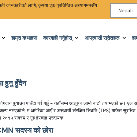
ा सही जानकारीको लागि, कृपया एक प्रतिष्ठित अध्यागमनसँग
Nepali
हाम्रा कथाहरू
कारबाही गर्नुहोस्
आप्रवासी स्रोतहरू
हा
हुनु हुँदैन
गदान पुर्‍याउन पाउँदा गर्व गर्छु - यहाँसम्म आइपुग्न लामो बाटो तय भएको छ। एल
कल्प नभएकोले, म अमेरिका आएँ र अस्थायी संरक्षित स्थिति (TPS) मार्फत सुरक्षित 
ानीय २०१५ सदस्य र गृह हेरचाह प्रदायक
CMN सदस्य को छोरा