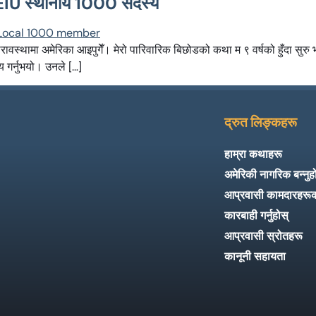
SEIU स्थानीय 1000 सदस्य
रावस्थामा अमेरिका आइपुगेँ। मेरो पारिवारिक बिछोडको कथा म ९ वर्षको हुँदा सुरु भ
णय गर्नुभयो। उनले […]
द्रुत लिङ्कहरू
हाम्रा कथाहरू
अमेरिकी नागरिक बन्नुह
आप्रवासी कामदारहरू
कारबाही गर्नुहोस्
आप्रवासी स्रोतहरू
कानूनी सहायता