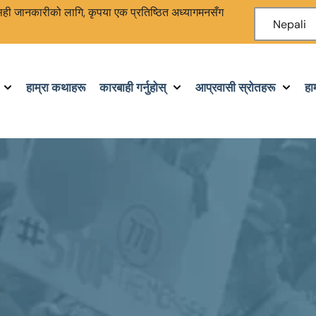
ा सही जानकारीको लागि, कृपया एक प्रतिष्ठित अध्यागमनसँग
Nepali
हाम्रा कथाहरू
कारबाही गर्नुहोस्
आप्रवासी स्रोतहरू
हा