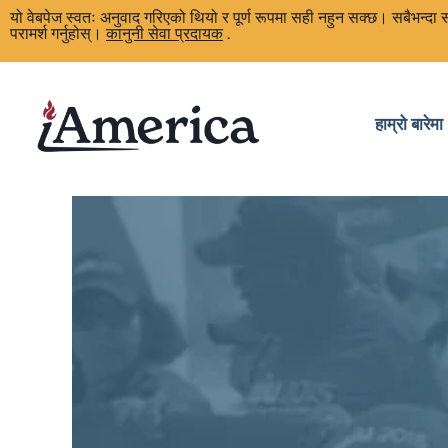
यो वेबपेज स्वतः अनुवाद गरिएको थियो र पूर्ण रूपमा सही नहुन सक्छ। सबैभन्द
परामर्श गर्नुहोस्।
कानुनी सेवा प्रदायक
.
हाम्रो बारेमा