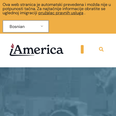
Ova web stranica je automatski prevedena i možda nije u
potpunosti tačna. Za najtačnije informacije obratite se
uglednoj imigraciji
pružalac pravnih usluga
.
Bosnian