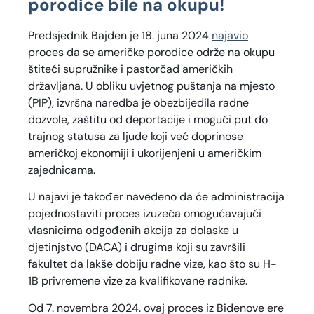
porodice bile na okupu!
Predsjednik Bajden je 18. juna 2024
najavio
proces da se američke porodice održe na okupu
štiteći supružnike i pastorčad američkih
državljana. U obliku uvjetnog puštanja na mjesto
(PIP), izvršna naredba je obezbijedila radne
dozvole, zaštitu od deportacije i mogući put do
trajnog statusa za ljude koji već doprinose
američkoj ekonomiji i ukorijenjeni u američkim
zajednicama.
U najavi je također navedeno da će administracija
pojednostaviti proces izuzeća omogućavajući
vlasnicima odgođenih akcija za dolaske u
djetinjstvo (DACA) i drugima koji su završili
fakultet da lakše dobiju radne vize, kao što su H-
1B privremene vize za kvalifikovane radnike.
Od 7. novembra 2024. ovaj proces iz Bidenove ere