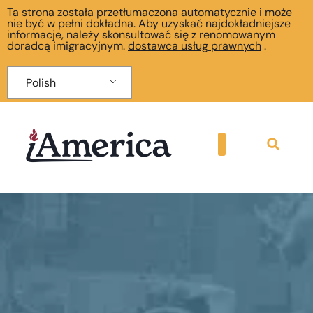
Ta strona została przetłumaczona automatycznie i może
nie być w pełni dokładna. Aby uzyskać najdokładniejsze
informacje, należy skonsultować się z renomowanym
doradcą imigracyjnym.
dostawca usług prawnych
.
Polish