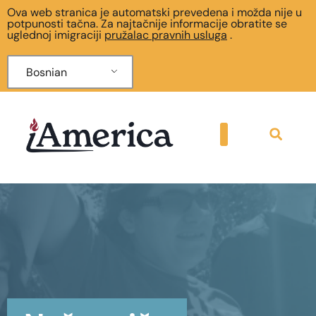
Ova web stranica je automatski prevedena i možda nije u
potpunosti tačna. Za najtačnije informacije obratite se
uglednoj imigraciji
pružalac pravnih usluga
.
Bosnian