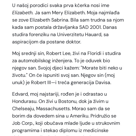
U našoj porodici svaka prva kćerka nosi ime
Elizabeth.
Ja sam Mery Elizabeth. Moja najmlađa
se zove Elizabeth Sabrina. Bila sam trudna sa njom
kada sam postala državljanka SAD 2001. Danas
studira forenziku na Univerzitetu Hauard, sa
aspiracijom da postane doktor.
Moj srednji sin, Robert Lee, živi na Floridi i studira
za automobilskog inženjera. To je oduvek bio
njegov san. Svojoj djeci kažem: "Morate biti neko u
životu." On će ispuniti svoj san. Njegov sin (moj
unuk) je Robert III—i treća generacija Davisa.
Edvard, moj najstariji, rođen je i odrastao u
Hondurasu. On živi u Bostonu, dok ja živim u
Chelseaju, Massachusetts. Morao sam da se
borim da dovedem sina u Ameriku. Pridružio se
Job Corp., koji obučava mlade ljude u strukovnim
programima i stekao diplomu iz medicinske