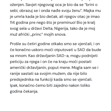
oženjen. Savjet njegovog oca je bio da se “brini o
sebi, obrazuj se i onda nađe svoju ženu”. Majka mu
je umrla kada je bio dečak, ali njegov otac je imao
114 godina pre nego što je preminuo! Bio je kralj
svog sela u državi Delta, Nigerija, tako da je moj
muž afrički „princ“ mojih snova.
Prošle su četiri godine otkako smo se vjenčali, i on
će konačno uskoro moći otputovati u SAD da bude
sa mnom. Kao državljanin SAD-a, mogu podnijeti
peticiju za njega i on će na kraju moći postati
američki državljanin, poput mene. Mogla sam se i
ranije sastati sa svojim mužem, da nije bilo
predsjednika na funkciji kada smo se vjenčali.
Ipak, konačno ćemo biti zajedno nakon toliko
godina čekanja.