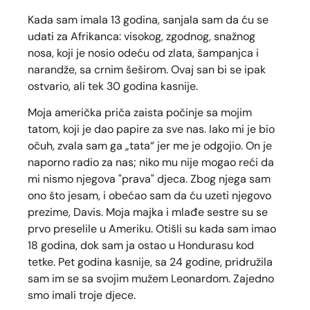
Kada sam imala 13 godina, sanjala sam da ću se
udati za Afrikanca: visokog, zgodnog, snažnog
nosa, koji je nosio odeću od zlata, šampanjca i
narandže, sa crnim šeširom. Ovaj san bi se ipak
ostvario, ali tek 30 godina kasnije.
Moja američka priča zaista počinje sa mojim
tatom, koji je dao papire za sve nas. Iako mi je bio
očuh, zvala sam ga „tata“ jer me je odgojio. On je
naporno radio za nas; niko mu nije mogao reći da
mi nismo njegova "prava" djeca. Zbog njega sam
ono što jesam, i obećao sam da ću uzeti njegovo
prezime, Davis. Moja majka i mlađe sestre su se
prvo preselile u Ameriku. Otišli su kada sam imao
18 godina, dok sam ja ostao u Hondurasu kod
tetke. Pet godina kasnije, sa 24 godine, pridružila
sam im se sa svojim mužem Leonardom. Zajedno
smo imali troje djece.