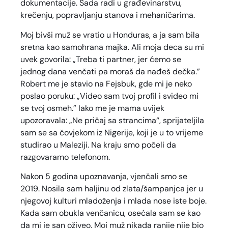
dokumentacije. Sada radi u građevinarstvu,
krečenju, popravljanju stanova i mehaničarima.
Moj bivši muž se vratio u Honduras, a ja sam bila
sretna kao samohrana majka. Ali moja deca su mi
uvek govorila: „Treba ti partner, jer ćemo se
jednog dana venčati pa moraš da nađeš dečka.”
Robert me je stavio na Fejsbuk, gde mi je neko
poslao poruku: „Video sam tvoj profil i svideo mi
se tvoj osmeh.” Iako me je mama uvijek
upozoravala: „Ne pričaj sa strancima“, sprijateljila
sam se sa čovjekom iz Nigerije, koji je u to vrijeme
studirao u Maleziji. Na kraju smo počeli da
razgovaramo telefonom.
Nakon 5 godina upoznavanja, vjenčali smo se
2019. Nosila sam haljinu od zlata/šampanjca jer u
njegovoj kulturi mladoženja i mlada nose iste boje.
Kada sam obukla venčanicu, osećala sam se kao
da mi je san oživeo. Moj muž nikada ranije nije bio