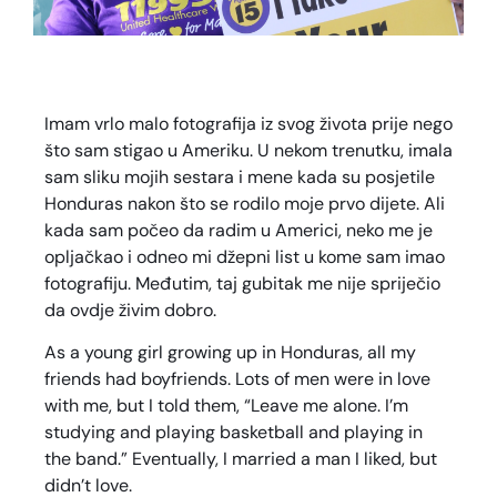
Imam vrlo malo fotografija iz svog života prije nego
što sam stigao u Ameriku. U nekom trenutku, imala
sam sliku mojih sestara i mene kada su posjetile
Honduras nakon što se rodilo moje prvo dijete. Ali
kada sam počeo da radim u Americi, neko me je
opljačkao i odneo mi džepni list u kome sam imao
fotografiju. Međutim, taj gubitak me nije spriječio
da ovdje živim dobro.
As a young girl growing up in Honduras, all my
friends had boyfriends. Lots of men were in love
with me, but I told them, “Leave me alone. I’m
studying and playing basketball and playing in
the band.” Eventually, I married a man I liked, but
didn’t love.