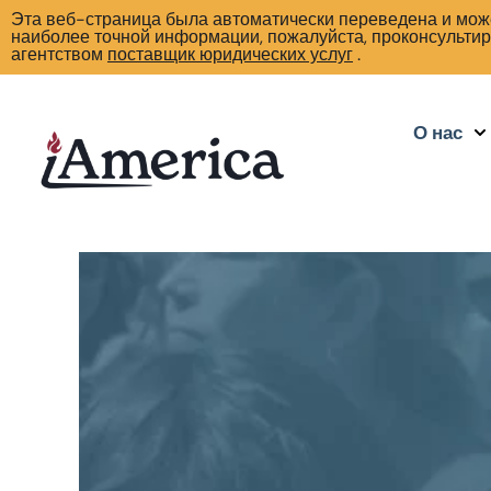
Эта веб-страница была автоматически переведена и може
наиболее точной информации, пожалуйста, проконсульти
агентством
поставщик юридических услуг
.
О нас