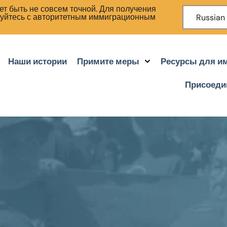
т быть не совсем точной. Для получения
руйтесь с авторитетным иммиграционным
Russian
Наши истории
Примите меры
Ресурсы для и
Присоеди