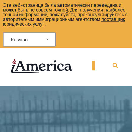
Эта веб-страница была автоматически переведена и
может быть не совсем точной. Для получения наиболее
точной информации, пожалуйста, проконсультируйтесь с
авторитетным иммиграционным агентством
поставщик
юридических услуг
.
Russian