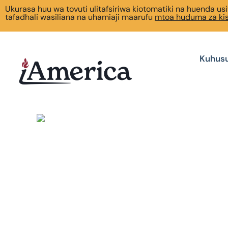
Ukurasa huu wa tovuti ulitafsiriwa kiotomatiki na huenda usi
tafadhali wasiliana na uhamiaji maarufu
mtoa huduma za kis
Kuhusu