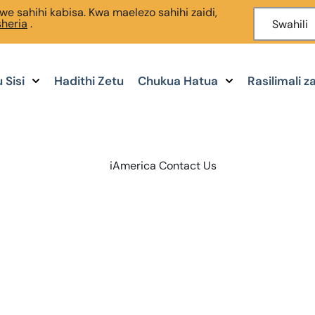
we sahihi kabisa. Kwa maelezo sahihi zaidi,
heria
.
Swahili
 Sisi
Hadithi Zetu
Chukua Hatua
Rasilimali 