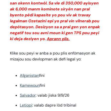
san okenn kontwòl. Sa vle di 350,000 ayisyen
ak 6,000 manm kominote siryèn nan pral
byento pèdi kapasite yo pou viv ak travay
legalman Ozetazini epi yo pral vin vilnerab pou
depòtasyon. Desizyon sa a pral gen yon enpak
negatif tou sou avni moun ki gen TPS pou peyi
ki deja deziyen yo.
Aprann plis.
Klike sou peyi w anba a pou plis enfòmasyon ak
mizajou sou devlopman ak defi legal yo:
Afganistan
fini
Kamewoun
fini
Salvador
: valab jiska 9/9/26
Letiopi
: valab dapre lòd tribinal