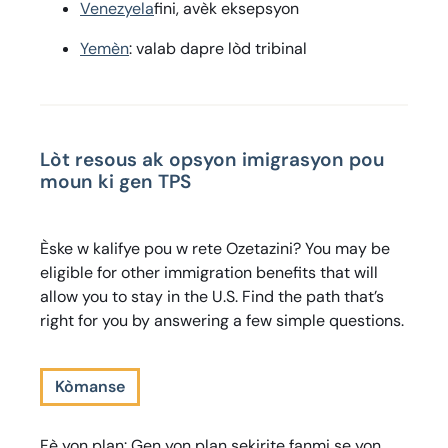
Venezyela
fini, avèk eksepsyon
Yemèn
: valab dapre lòd tribinal
Lòt resous ak opsyon imigrasyon pou
moun ki gen TPS
Èske w kalifye pou w rete Ozetazini?
You may be
eligible for other immigration benefits that will
allow you to stay in the U.S. Find the path that’s
right for you by answering a few simple questions.
Kòmanse
Fè yon plan:
Gen yon plan sekirite fanmi se yon