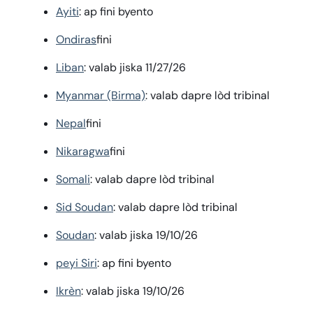
Ayiti
: ap fini byento
Ondiras
fini
Liban
: valab jiska 11/27/26
Myanmar (Birma)
: valab dapre lòd tribinal
Nepal
fini
Nikaragwa
fini
Somali
: valab dapre lòd tribinal
Sid Soudan
: valab dapre lòd tribinal
Soudan
: valab jiska 19/10/26
peyi Siri
: ap fini byento
Ikrèn
: valab jiska 19/10/26