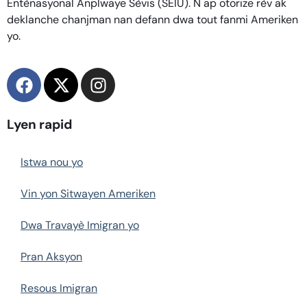
Entènasyonal Anplwaye Sèvis (SEIU). N ap otorize rèv ak
deklanche chanjman nan defann dwa tout fanmi Ameriken
yo.
Lyen rapid
Istwa nou yo
Vin yon Sitwayen Ameriken
Dwa Travayè Imigran yo
Pran Aksyon
Resous Imigran