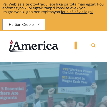
Paj Web sa a te oto-tradui epi li ka pa totalman egzat. Pou
enfòmasyon ki pi egzak, tanpri konsilte avèk yon
imigrasyon ki gen bon repitasyon
founisè sèvis legal
.
Haitian Creole