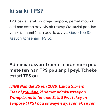
ki sa ki TPS?
TPS, oswa Estati Pwoteje Tanporè, pèmèt moun ki
soti nan sèten peyi viv ak travay Ozetazini pandan
yon kriz imanitè nan peyi lakay yo.
Gade Top 10
Kesyon Konsènan TPS yo.
Administrasyon Trump la pran mezi pou
mete fen nan TPS pou anpil peyi. Tcheke
estati TPS ou.
IJAN! Nan dat 25 jen 2026, Lakou Siprèm
Etazini
gouvène
ki pèmèt administrasyon
Trump la mete fen nan Estati Pwoteksyon
Tanporè (TPS) pou sitwayen ayisyen ak siryen