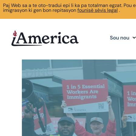
Paj Web sa a te oto-tradui epi li ka pa totalman egzat. Pou 
imigrasyon ki gen bon repitasyon
founisè sèvis legal
.
Sou nou