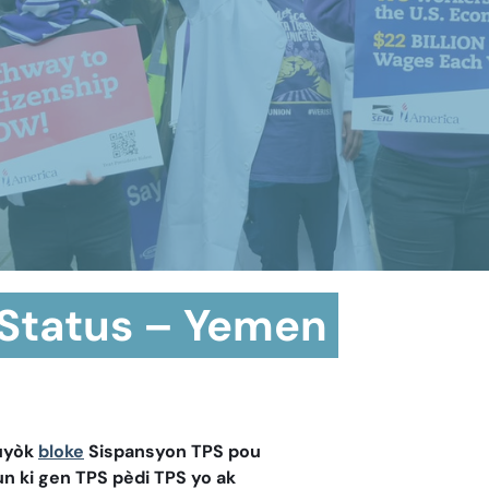
 Status – Yemen
ouyòk
bloke
Sispansyon TPS pou
n ki gen TPS pèdi TPS yo ak