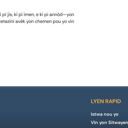
pi jis, ki pi imen, e ki pi annòd—yon
zetazini avèk yon chemen pou yo vin
LYEN RAPID
Istwa nou yo
Vin yon Sitwaye