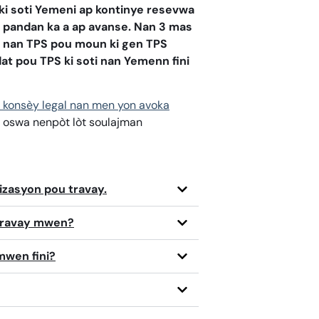
 ki soti Yemeni ap kontinye resevwa
 pandan ka a ap avanse. Nan 3 mas
 nan TPS pou moun ki gen TPS
at pou TPS ki soti nan Yemenn fini
 konsèy legal nan men yon avoka
 oswa nenpòt lòt soulajman
izasyon pou travay.
travay mwen?
mwen fini?