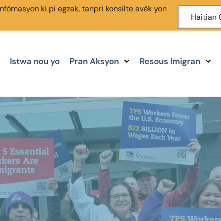
enfòmasyon ki pi egzak, tanpri konsilte avèk yon
Haitian 
Istwa nou yo
Pran Aksyon
Resous Imigran