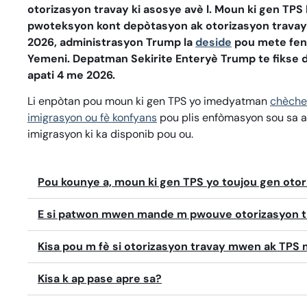
otorizasyon travay ki asosye avè l. Moun ki gen TPS
pwoteksyon kont depòtasyon ak otorizasyon travay
2026, administrasyon Trump la
deside
pou mete fen
Yemeni. Depatman Sekirite Enteryè Trump te fikse d
apati 4 me 2026.
Li enpòtan pou moun ki gen TPS yo imedyatman
chèche
imigrasyon ou fè konfyans
pou plis enfòmasyon sou sa a
imigrasyon ki ka disponib pou ou.
Pou kounye a, moun ki gen TPS yo toujou gen otor
E si patwon mwen mande m pwouve otorizasyon 
Kisa pou m fè si otorizasyon travay mwen ak TPS 
Kisa k ap pase apre sa?