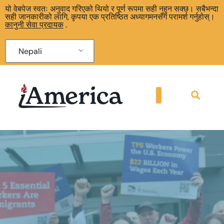
यो वेबपेज स्वतः अनुवाद गरिएको थियो र पूर्ण रूपमा सही नहुन सक्छ। सबैभन्दा
सही जानकारीको लागि, कृपया एक प्रतिष्ठित अध्यागमनसँग परामर्श गर्नुहोस्।
कानुनी सेवा प्रदायक
.
Nepali