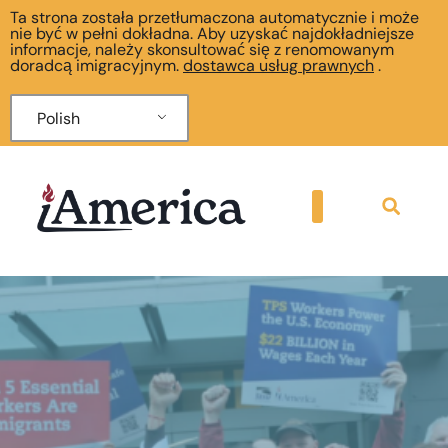
Ta strona została przetłumaczona automatycznie i może
nie być w pełni dokładna. Aby uzyskać najdokładniejsze
informacje, należy skonsultować się z renomowanym
doradcą imigracyjnym.
dostawca usług prawnych
.
Polish