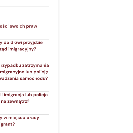
ości swoich praw
y do drzwi przyjdzie
rząd imigracyjny?
przypadku zatrzymania
imigracyjne lub policję
wadzenia samochodu?
li imigracja lub policja
 na zewnątrz?
dy w miejscu pracy
igrant?