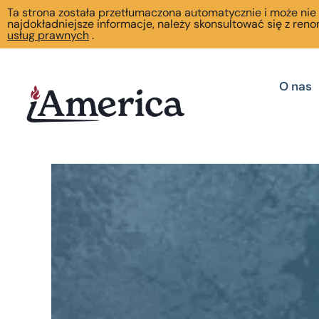
Ta strona została przetłumaczona automatycznie i może nie
najdokładniejsze informacje, należy skonsultować się z r
usług prawnych
.
O nas