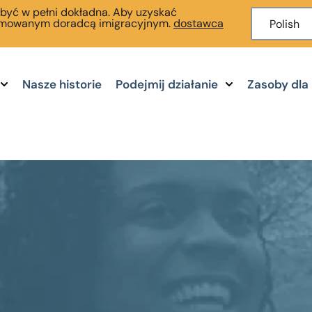
 być w pełni dokładna. Aby uzyskać
enomowanym doradcą imigracyjnym.
dostawca
Polish
Nasze historie
Podejmij działanie
Zasoby dla