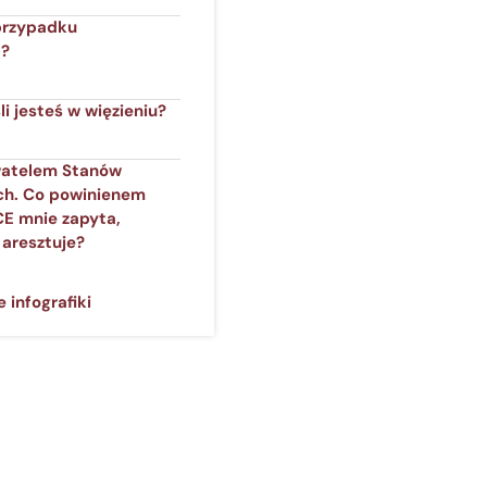
przypadku
a?
śli jesteś w więzieniu?
atelem Stanów
ch. Co powinienem
 ICE mnie zapyta,
 aresztuje?
 infografiki