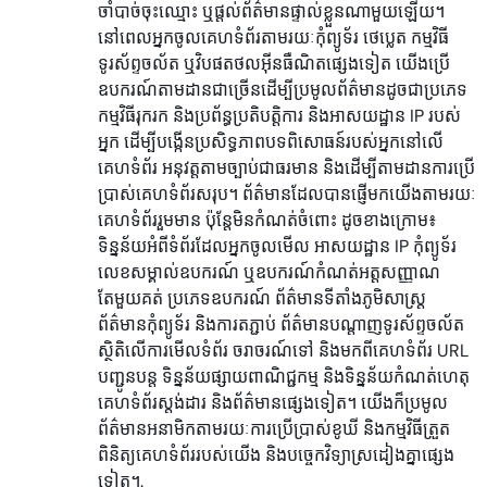
ចាំបាច់ចុះឈ្មោះ ឬផ្តល់ព័ត៌មានផ្ទាល់ខ្លួនណាមួយឡើយ។
នៅពេលអ្នកចូលគេហទំព័រតាមរយៈកុំព្យូទ័រ ថេប្លេត កម្មវិធី
ទូរស័ព្ទចល័ត ឬវិបផតថលអ៊ីនធឺណិតផ្សេងទៀត យើងប្រើ
ឧបករណ៍តាមដានជាច្រើនដើម្បីប្រមូលព័ត៌មានដូចជាប្រភេទ
កម្មវិធីរុករក និងប្រព័ន្ធប្រតិបត្តិការ និងអាសយដ្ឋាន IP របស់
អ្នក ដើម្បីបង្កើនប្រសិទ្ធភាពបទពិសោធន៍របស់អ្នកនៅលើ
គេហទំព័រ អនុវត្តតាមច្បាប់ជាធរមាន និងដើម្បីតាមដានការប្រើ
ប្រាស់គេហទំព័រសរុប។ ព័ត៌មានដែលបានផ្ញើមកយើងតាមរយៈ
គេហទំព័ររួមមាន ប៉ុន្តែមិនកំណត់ចំពោះ ដូចខាងក្រោម៖
ទិន្នន័យអំពីទំព័រដែលអ្នកចូលមើល អាសយដ្ឋាន IP កុំព្យូទ័រ
លេខសម្គាល់ឧបករណ៍ ឬឧបករណ៍កំណត់អត្តសញ្ញាណ
តែមួយគត់ ប្រភេទឧបករណ៍ ព័ត៌មានទីតាំងភូមិសាស្ត្រ
ព័ត៌មានកុំព្យូទ័រ និងការតភ្ជាប់ ព័ត៌មានបណ្តាញទូរស័ព្ទចល័ត
ស្ថិតិលើការមើលទំព័រ ចរាចរណ៍ទៅ និងមកពីគេហទំព័រ URL
បញ្ជូនបន្ត ទិន្នន័យផ្សាយពាណិជ្ជកម្ម និងទិន្នន័យកំណត់ហេតុ
គេហទំព័រស្តង់ដារ និងព័ត៌មានផ្សេងទៀត។ យើងក៏ប្រមូល
ព័ត៌មានអនាមិកតាមរយៈការប្រើប្រាស់ខូឃី និងកម្មវិធីត្រួត
ពិនិត្យគេហទំព័ររបស់យើង និងបច្ចេកវិទ្យាស្រដៀងគ្នាផ្សេង
ទៀត។.