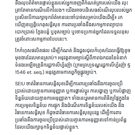
នឹងលុបព័ត៌មានផ្ទាល់ខ្លួនរបស់អ្នកចេញពីកំណត់ត្រារបស់យើង លុះ
ត្រាតែមានករណីលើកលែង។ យើងអាចបដិសេធសំណើលុបរបស់អ្នក
ប្រសិនបើការរក្សាទុកព័ត៌មាននេះចាំបាច់សម្រាប់យើងដើម្បី៖ រក
ឃើញឧប្បត្តិហេតុសន្តិសុខ ការពារប្រឆាំងនឹងសកម្មភាពព្យាបាទ
បោកប្រាស់ ក្លែងបន្លំ ឬខុសច្បាប់ ឬចោទប្រកាន់អ្នកដែលទទួលខុស
ត្រូវចំពោះសកម្មភាពបែបនេះ។.
កែកំហុសផលិតផល ដើម្បីកំណត់ និងជួសជុលកំហុសដែលធ្វើឱ្យខូច
មុខងារដែលមានស្រាប់។ អនុវត្តតាមច្បាប់ស្តីពីភាពឯកជននៃទំនាក់
ទំនងអេឡិចត្រូនិករដ្ឋកាលីហ្វ័រញ៉ា (ក្រមព្រហ្មទណ្ឌរដ្ឋកាលីហ្វ័រញ៉ា §
1546 et. seq.) អនុវត្តតាមកាតព្វកិច្ចផ្លូវច្បាប់។.
SEIU ចាត់វិធានការសន្តិសុខដើម្បីការពារប្រឆាំងនឹងការចូលប្រើ
ប្រាស់ដោយគ្មានការអនុញ្ញាត ឬការផ្លាស់ប្តូរ ការបង្ហាញ ឬការបំផ្លាញ
ទិន្នន័យដោយគ្មានការអនុញ្ញាត។ ទាំងនេះរួមមានការពិនិត្យផ្ទៃក្នុងនៃ
ការប្រមូលទិន្នន័យ ការផ្ទុក និងដំណើរការទិន្នន័យរបស់យើង និង
វិធានការសន្តិសុខ ក៏ដូចជាវិធានការសន្តិសុខរូបវន្ត ដើម្បីការពារ
ប្រឆាំងនឹងការចូលប្រើប្រាស់ដោយគ្មានការអនុញ្ញាតទៅកាន់ប្រព័ន្ធ
ដែលយើងរក្សាទុកទិន្នន័យផ្ទាល់ខ្លួន។.