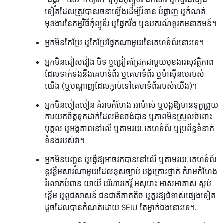
ទៀតដែលត្រូវបានរចនាឡើងដើម្បីរំខាន បំផ្លាញ ឬកំណត់
មុខងារនៃកម្មវិធីកុំព្យូទ័រ ឬផ្នែករឹង ឬឧបករណ៍ទូរគមនាគមន៍។
អ្នកមិនកែប្រែ ឬកែប្រែផ្នែកណាមួយនៃគេហទំព័រនោះទេ។
អ្នកមិនជៀសវៀង បិទ ឬជ្រៀតជ្រែកជាមួយមុខងារសុវត្ថិភាព
ដែលទាក់ទងនឹងគេហទំព័រ ឬគេហទំព័រ ឬម៉ាស៊ីនមេរបស់
យើង (ឬបណ្តាញដែលភ្ជាប់ទៅគេហទំព័ររបស់យើង)។
អ្នកមិនបៀតបៀន គំរាមកំហែង អាម៉ាស់ ឬបង្កឱ្យមានទុក្ខព្រួយ
ការយកចិត្តទុកដាក់ដែលមិនចង់បាន ឬភាពមិនស្រួលចំពោះ
បុគ្គល ឬអង្គភាពនៅលើ ឬតាមរយៈគេហទំព័រ ឬប្រព័ន្ធទំនាក់
ទំនងរបស់វា។
អ្នកមិនបញ្ជូន ឬធ្វើឱ្យអាចរកបាននៅលើ ឬតាមរយៈគេហទំព័រ
នូវខ្លឹមសារណាមួយដែលខុសច្បាប់ បង្កគ្រោះថ្នាក់ គំរាមកំហែង
រំលោភបំពាន យាយី បរិហារកេរ្តិ៍ អសុរោះ អាសអាភាស ស្អប់
ខ្ពើម ឬពូជសាសន៍ ជនជាតិភាគតិច ឬគួរឱ្យជំទាស់ផ្សេងទៀត
ដូចដែលបានកំណត់ដោយ SEIU តែម្នាក់ឯងនោះទេ។.