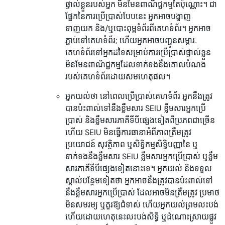
ផ្ទាល់ខ្លួនរបស់អ្នក មិនមែនពាណិជ្ជកម្មតែប៉ុណ្ណោះ។ ជា
ផ្នែកនៃការប្រើប្រាស់បែបនេះ អ្នកអាចបង្ហាញ
ទាញយក និង/ឬបោះពុម្ពទំព័រពីគេហទំព័រ។ អ្នកអាច
ភ្ជាប់ទៅគេហទំព័រ; ហើយ​អ្នក​អាច​បញ្ជូន​សម្ភារៈ​
គេហទំព័រ​ទៅ​អ្នក​ដទៃ​សម្រាប់​ការ​ប្រើប្រាស់​ផ្ទាល់ខ្លួន​
មិនមែន​ពាណិជ្ជកម្ម​ដែល​ទាក់ទង​នឹង​គោលបំណង​
របស់​គេហទំព័រ​ដោយ​សមហេតុផល។​
អ្នកយល់ថា នៅពេលប្រើប្រាស់គេហទំព័រ អ្នកនឹងត្រូវ
បានប៉ះពាល់ទៅនឹងខ្លឹមសារ SEIU ខ្លឹមសារអ្នកប្រើ
ប្រាស់ និងខ្លឹមសារភាគីទីបីផ្សេងទៀតពីប្រភពជាច្រើន
ហើយ SEIU មិនធ្វើការធានាអំពីភាពត្រឹមត្រូវ
ប្រយោជន៍ សុវត្ថិភាព ឬសិទ្ធិកម្មសិទ្ធិបញ្ញានៃ ឬ
ទាក់ទងនឹងខ្លឹមសារ SEIU ខ្លឹមសារអ្នកប្រើប្រាស់ ឬខ្លឹម
សារភាគីទីបីផ្សេងទៀតនោះទេ។ អ្នកយល់ និងទទួល
ស្គាល់បន្ថែមទៀតថា អ្នកអាចនឹងត្រូវបានប៉ះពាល់ទៅ
នឹងខ្លឹមសារអ្នកប្រើប្រាស់ ដែលអាចមិនត្រឹមត្រូវ ប្រមាថ
មិនសមរម្យ ឬគួរឱ្យជំទាស់ ហើយអ្នកយល់ព្រមលះបង់
ហើយដោយហេតុនេះលះបង់សិទ្ធិ ឬដំណោះស្រាយផ្លូវ