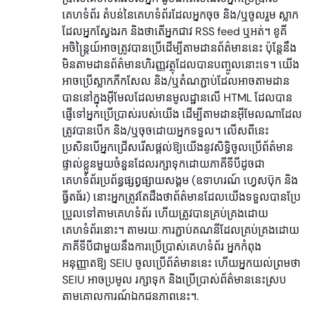
គេហទំព័រ តំបន់នៃគេហទំព័រដែលអ្នកចុច និង/ឬចូលរួម ស្លាក
ដែលអ្នកស្វែងរក និងថាតើអ្នកជាវ RSS feed ឬអត់។ ខូគី
អចិន្ត្រៃយ៍អាចត្រូវបានប្រើដើម្បីតាមដានព័ត៌មាននេះ ប៉ុន្តែនឹង
មិនតាមដានព័ត៌មានហិរញ្ញវត្ថុដែលបានបញ្ចូលនោះទេ។ យើង
អាចប្រើស្លាកភីកសែល និង/ឬតំណភ្ជាប់ដែលអាចតាមដាន
បាននៅក្នុងអ៊ីមែលដែលមានមូលដ្ឋានលើ HTML ដែលបាន
ផ្ញើទៅអ្នកប្រើប្រាស់របស់យើង ដើម្បីតាមដានអ៊ីមែលណាដែល
ត្រូវបានបើក និង/ឬចុចដោយអ្នកទទួល។ លើសពីនេះ
ប្រសិនបើអ្នកជ្រើសរើសផ្តល់ឱ្យយើងនូវសិទ្ធិចូលប្រើព័ត៌មាន
ផ្ទាល់ខ្លួនមួយចំនួនដែលរក្សាទុកដោយភាគីទីបីដូចជា
គេហទំព័រប្រព័ន្ធផ្សព្វផ្សាយសង្គម (ឧទាហរណ៍ ហ្វេសប៊ុក និង
ធ្វីតធ័រ) នោះអ្នកត្រូវតែដឹងថាព័ត៌មានដែលយើងទទួលបានប្រែ
ប្រួលទៅតាមគេហទំព័រ ហើយត្រូវបានគ្រប់គ្រងដោយ
គេហទំព័រនោះ។ តាមរយៈការភ្ជាប់គណនីដែលគ្រប់គ្រងដោយ
ភាគីទីបីជាមួយនឹងការប្រើប្រាស់គេហទំព័រ អ្នកកំពុង
អនុញ្ញាតឱ្យ SEIU ចូលប្រើព័ត៌មាននេះ ហើយអ្នកយល់ព្រមថា
SEIU អាចប្រមូល រក្សាទុក និងប្រើប្រាស់ព័ត៌មាននេះស្រប
តាមគោលការណ៍ឯកជនភាពនេះ។.