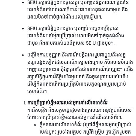
SEIU រក្សាសិទ្ធិក្នុងការផ្លាស់ប្តូរ ឬបញ្ឈប់ទិដ្ឋភាពណាមួយនៃ
គេហទំព័រនៅពេលណាក៏បាន ដោយហេតុផលណាមួយ និង
ដោយមិនចាំបាច់ជូនដំណឹងដល់អ្នកឡើយ។.
SEIU រក្សាសិទ្ធិក្នុងការផ្អាក ឬបញ្ចប់ការចូលប្រើប្រាស់
គេហទំព័ររបស់អ្នកប្រើប្រាស់ ដោយមិនចាំបាច់ជូនដំណឹង
ជាមុន និងតាមការសំរេចចិត្តរបស់ SEIU ផ្តាច់មុខ។.
បញ្ជីនៃការអនុញ្ញាត និងការរឹតបន្តឹងនេះ រួមជាមួយនឹងលក្ខ
ខណ្ឌផ្សេងទៀតដែលបានពិភាក្សាខាងក្រោម គឺមិនមានបំណង
ពេញលេញនោះទេ ប៉ុន្តែគ្រាន់តែជាឧទាហរណ៍ប៉ុណ្ណោះ។ យើង
រក្សាសិទ្ធិក្នុងការវិនិច្ឆ័យតែមួយគត់ និងចុងក្រោយរបស់យើង
ដើម្បីកំណត់ថាតើការប្រព្រឹត្តបំពានលក្ខខណ្ឌតម្រូវសម្រាប់
គេហទំព័រ។
ការប្រើប្រាស់ខ្លឹមសាររបស់អ្នកនៅលើគេហទំព័រ
ការរឹតបន្តឹង និងលក្ខខណ្ឌដូចខាងក្រោមនេះ អនុវត្តជាពិសេស
ចំពោះការប្រើប្រាស់ខ្លឹមសាររបស់អ្នកនៅលើគេហទំព័រ។.
ខ្លឹមសារនៅលើគេហទំព័រ (ក្រៅពីខ្លឹមសារអ្នកប្រើប្រាស់
របស់អ្នក) រួមទាំងអត្ថបទ កម្មវិធី ស្គ្រីប ក្រាហ្វិក រូបថត