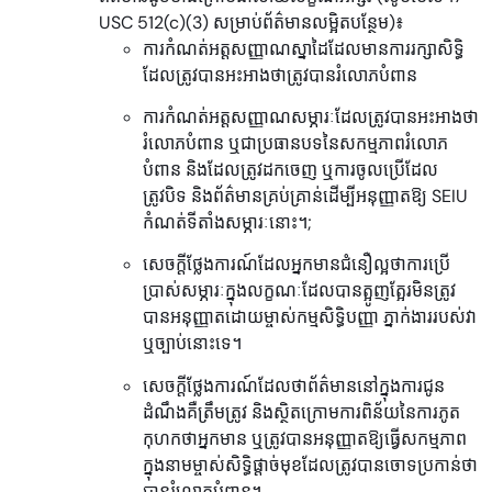
USC 512(c)(3) សម្រាប់ព័ត៌មានលម្អិតបន្ថែម)៖
ការកំណត់អត្តសញ្ញាណស្នាដៃដែលមានការរក្សាសិទ្ធិ
ដែលត្រូវបានអះអាងថាត្រូវបានរំលោភបំពាន
ការកំណត់អត្តសញ្ញាណសម្ភារៈដែលត្រូវបានអះអាងថា
រំលោភបំពាន ឬជាប្រធានបទនៃសកម្មភាពរំលោភ
បំពាន និងដែលត្រូវដកចេញ ឬការចូលប្រើដែល
ត្រូវបិទ និងព័ត៌មានគ្រប់គ្រាន់ដើម្បីអនុញ្ញាតឱ្យ SEIU
កំណត់ទីតាំងសម្ភារៈនោះ។;
សេចក្តីថ្លែងការណ៍ដែលអ្នកមានជំនឿល្អថាការប្រើ
ប្រាស់សម្ភារៈក្នុងលក្ខណៈដែលបានត្អូញត្អែរមិនត្រូវ
បានអនុញ្ញាតដោយម្ចាស់កម្មសិទ្ធិបញ្ញា ភ្នាក់ងាររបស់វា
ឬច្បាប់នោះទេ។
សេចក្តីថ្លែងការណ៍ដែលថាព័ត៌មាននៅក្នុងការជូន
ដំណឹងគឺត្រឹមត្រូវ និងស្ថិតក្រោមការពិន័យនៃការភូត
កុហកថាអ្នកមាន ឬត្រូវបានអនុញ្ញាតឱ្យធ្វើសកម្មភាព
ក្នុងនាមម្ចាស់សិទ្ធិផ្តាច់មុខដែលត្រូវបានចោទប្រកាន់ថា
បានរំលោភបំពាន។