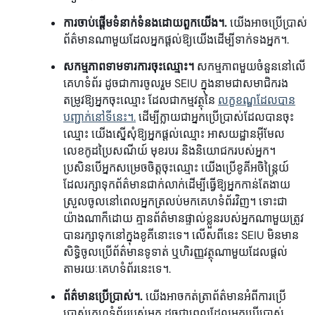
ការចាប់ផ្តើមទំនាក់ទំនងដោយពួកយើង។.
យើងអាចប្រើប្រាស់
ព័ត៌មានណាមួយដែលអ្នកផ្តល់ឱ្យយើងដើម្បីទាក់ទងអ្នក។.
សកម្មភាពទាមទារការចុះឈ្មោះ។
សកម្មភាពមួយចំនួននៅលើ
គេហទំព័រ ដូចជាការចូលរួម SEIU ក្នុងនាមជាសមាជិករង
តម្រូវឱ្យអ្នកចុះឈ្មោះ ដែលជាកម្មវត្ថុនៃ
លក្ខខណ្ឌ​ដែល​បាន​
បញ្ជាក់​នៅ​ទីនេះ។.
ដើម្បីក្លាយជាអ្នកប្រើប្រាស់ដែលបានចុះ
ឈ្មោះ យើងស្នើសុំឱ្យអ្នកផ្តល់ឈ្មោះ អាសយដ្ឋានអ៊ីមែល
លេខកូដប្រៃសណីយ៍ មុខរបរ និងនិយោជករបស់អ្នក។
ប្រសិនបើអ្នកសម្រេចចិត្តចុះឈ្មោះ យើងប្រើខូគីអចិន្ត្រៃយ៍
ដែលរក្សាទុកព័ត៌មានជាក់លាក់ដើម្បីធ្វើឱ្យអ្នកកាន់តែងាយ
ស្រួលចូលនៅពេលអ្នកត្រលប់មកគេហទំព័រវិញ។ ទោះជា
យ៉ាងណាក៏ដោយ គ្មានព័ត៌មានផ្ទាល់ខ្លួនរបស់អ្នកណាមួយត្រូវ
បានរក្សាទុកនៅក្នុងខូគីនោះទេ។ លើសពីនេះ SEIU មិនមាន
សិទ្ធិចូលប្រើព័ត៌មានទូទាត់ ឬហិរញ្ញវត្ថុណាមួយដែលផ្តល់
តាមរយៈគេហទំព័រនេះទេ។.
ព័ត៌មានប្រើប្រាស់។.
យើងអាចកត់ត្រាព័ត៌មានអំពីការប្រើ
ប្រាស់គេហទំព័ររបស់អ្នក ដូចជាពេលដែលអ្នកប្រើប្រាស់