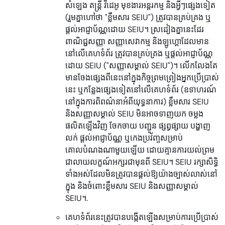
សំឡេង តន្ត្រី វីដេអូ មុខងារអន្តរកម្ម និងអ្វីៗផ្សេងទៀត
(រួមគ្នាហៅថា "ខ្លឹមសារ SEIU") ត្រូវបានគ្រប់គ្រង ឬ
ផ្តល់អាជ្ញាប័ណ្ណដោយ SEIU។ ស្រដៀងគ្នានេះដែរ
ពាណិជ្ជសញ្ញា សញ្ញាសេវាកម្ម និងឡូហ្គោដែលមាន
នៅលើគេហទំព័រ ត្រូវបានគ្រប់គ្រង ឬផ្តល់អាជ្ញាប័ណ្ណ
ដោយ SEIU ("សញ្ញាសម្គាល់ SEIU")។ លើកលែងតែ
មានចែងផ្សេងពីនេះនៅក្នុងកិច្ចព្រមព្រៀងអ្នកប្រើប្រាស់
នេះ ឬកន្លែងផ្សេងទៀតនៅលើគេហទំព័រ (ឧទាហរណ៍
នៅក្នុងការពិពណ៌នាអំពីយុទ្ធនាការ) ខ្លឹមសារ SEIU
និងសញ្ញាសម្គាល់ SEIU មិនអាចទាញយក ចម្លង
ផលិតឡើងវិញ ចែកចាយ បញ្ជូន ផ្សព្វផ្សាយ បង្ហាញ
លក់ ផ្តល់អាជ្ញាប័ណ្ណ ឬកេងប្រវ័ញ្ចសម្រាប់
គោលបំណងណាមួយឡើយ ដោយគ្មានការយល់ព្រម
ជាលាយលក្ខណ៍អក្សរជាមុនពី SEIU។ SEIU រក្សាសិទ្ធិ
ទាំងអស់ដែលមិនត្រូវបានផ្តល់ឱ្យយ៉ាងច្បាស់លាស់នៅ
ក្នុង និងចំពោះខ្លឹមសារ SEIU និងសញ្ញាសម្គាល់
SEIU។.
គេហទំព័រនេះត្រូវបានបង្កើតឡើងសម្រាប់ការប្រើប្រាស់