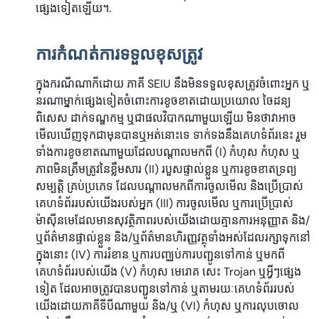
ផ្សេងទៀតឡើយ។.
ការកំណត់ការទទួលខុសត្រូវ
ក្នុងករណីណាក៏ដោយ ភាគី SEIU នឹងមិនទទួលខុសត្រូវចំពោះអ្នក ឬ
នរណាម្នាក់ផ្សេងទៀតចំពោះការខូចខាតដោយប្រយោល ចៃដន្យ
ពិសេស ដាក់ទណ្ឌកម្ម ឬជាផលវិបាកណាមួយឡើយ មិនថាវាអាច
មើលឃើញទុកជាមុនបានឬអត់នោះទេ ទាក់ទងនឹងគេហទំព័រនេះ រួម
ទាំងការខូចខាតណាមួយដែលបណ្តាលមកពី (I) កំហុស កំហុស ឬ
ភាពមិនត្រឹមត្រូវនៃខ្លឹមសារ (II) របួសផ្ទាល់ខ្លួន ឬការខូចខាតទ្រព្យ
សម្បត្តិ គ្រប់ប្រភេទ ដែលបណ្តាលមកពីការចូលមើល និងប្រើប្រាស់
គេហទំព័ររបស់យើងរបស់អ្នក (III) ការចូលមើល ឬការប្រើប្រាស់
ម៉ាស៊ីនមេដែលមានសុវត្ថិភាពរបស់យើងដោយគ្មានការអនុញ្ញាត និង/
ឬព័ត៌មានផ្ទាល់ខ្លួន និង/ឬព័ត៌មានហិរញ្ញវត្ថុទាំងអស់ដែលរក្សាទុកនៅ
ក្នុងនោះ (IV) ការរំខាន ឬការបញ្ឈប់ការបញ្ជូនទៅកាន់ ឬមកពី
គេហទំព័ររបស់យើង (V) កំហុស មេរោគ សេះ Trojan ឬអ្វីៗផ្សេង
ទៀត ដែលអាចត្រូវបានបញ្ជូនទៅកាន់ ឬតាមរយៈគេហទំព័ររបស់
យើងដោយភាគីទីបីណាមួយ និង/ឬ (VI) កំហុស ឬការលុបចោល