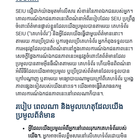
SEIU ជឿជាក់យ៉ាងមុតមាំលើសារៈសំខាន់នៃភាពឯកជនរបស់អ្នក។
គោលការណ៍ឯកជនភាពនេះពិពណ៌នាអំពីរបៀបដែល SEIU ប្រព្រឹត្ត
ចំពោះព័ត៌មានផ្ទាល់ខ្លួនដែលយើងប្រមូលបានតាមរយៈគេហទំព័រ
SEIU ("គេហទំព័រ") និងអ្វីដែលយើងធ្វើជាមួយព័ត៌មាននោះ។
តាមរយៈការប្រើប្រាស់ ឬការចូលប្រើគេហទំព័រ អ្នកកំពុងទទួលយក
ការអនុវត្តដែលបានពិពណ៌នានៅក្នុងគោលការណ៍ឯកជនភាពនេះ។
សេចក្តីថ្លែងការណ៍ឯកជនភាពនេះអនុវត្តចំពោះតែព័ត៌មានដែល
ប្រមូលបានតាមអ៊ីនធឺណិតតាមរយៈគេហទំព័រ ហើយមិនពិពណ៌នា
អំពីវិធីដែលយើងអាចប្រមូល ឬប្រើប្រាស់ព័ត៌មានដែលទទួលបាន
ក្រៅបណ្តាញ ឬតាមរយៈមធ្យោបាយណាមួយក្រៅពីគេហទំព័រ ឬអង្គ
ភាពផ្សេងទៀតរបស់យើងនោះទេ។ យើងអាចធ្វើវិសោធនកម្ម
គោលការណ៍ឯកជនភាពនេះនៅពេលណាក៏បាន។.
របៀប ពេលណា និងមូលហេតុដែលយើង
ប្រមូលព័ត៌មាន
អ្វីដែលយើងប្រមូលអំពីអ្នកនៅពេលរុករកគេហទំព័ររបស់
យើង។.
អ្នកអាចមើលខ្លឹមសារនៅលើគេហទំព័រដោយមិន