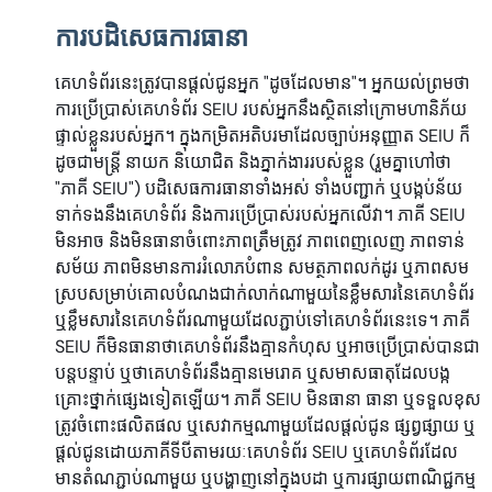
ការបដិសេធការធានា
គេហទំព័រនេះត្រូវបានផ្តល់ជូនអ្នក "ដូចដែលមាន"។ អ្នកយល់ព្រមថា
ការប្រើប្រាស់គេហទំព័រ SEIU របស់អ្នកនឹងស្ថិតនៅក្រោមហានិភ័យ
ផ្ទាល់ខ្លួនរបស់អ្នក។ ក្នុងកម្រិតអតិបរមាដែលច្បាប់អនុញ្ញាត SEIU ក៏
ដូចជាមន្ត្រី នាយក និយោជិត និងភ្នាក់ងាររបស់ខ្លួន (រួមគ្នាហៅថា
"ភាគី SEIU") បដិសេធការធានាទាំងអស់ ទាំងបញ្ជាក់ ឬបង្កប់ន័យ
ទាក់ទងនឹងគេហទំព័រ និងការប្រើប្រាស់របស់អ្នកលើវា។ ភាគី SEIU
មិនអាច និងមិនធានាចំពោះភាពត្រឹមត្រូវ ភាពពេញលេញ ភាពទាន់
សម័យ ភាពមិនមានការរំលោភបំពាន សមត្ថភាពលក់ដូរ ឬភាពសម
ស្របសម្រាប់គោលបំណងជាក់លាក់ណាមួយនៃខ្លឹមសារនៃគេហទំព័រ
ឬខ្លឹមសារនៃគេហទំព័រណាមួយដែលភ្ជាប់ទៅគេហទំព័រនេះទេ។ ភាគី
SEIU ក៏មិនធានាថាគេហទំព័រនឹងគ្មានកំហុស ឬអាចប្រើប្រាស់បានជា
បន្តបន្ទាប់ ឬថាគេហទំព័រនឹងគ្មានមេរោគ ឬសមាសធាតុដែលបង្ក
គ្រោះថ្នាក់ផ្សេងទៀតឡើយ។ ភាគី SEIU មិនធានា ធានា ឬទទួលខុស
ត្រូវចំពោះផលិតផល ឬសេវាកម្មណាមួយដែលផ្តល់ជូន ផ្សព្វផ្សាយ ឬ
ផ្តល់ជូនដោយភាគីទីបីតាមរយៈគេហទំព័រ SEIU ឬគេហទំព័រដែល
មានតំណភ្ជាប់ណាមួយ ឬបង្ហាញនៅក្នុងបដា ឬការផ្សាយពាណិជ្ជកម្ម