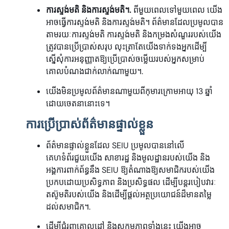
ការស្ទង់មតិ និងការស្ទង់មតិ។.
ពីមួយពេលទៅមួយពេល យើង
អាចធ្វើការស្ទង់មតិ និងការស្ទង់មតិ។ ព័ត៌មានដែលប្រមូលបាន
តាមរយៈការស្ទង់មតិ ការស្ទង់មតិ និងកម្រងសំណួររបស់យើង
ត្រូវបានប្រើប្រាស់សរុប លុះត្រាតែយើងទាក់ទងអ្នកដើម្បី
ស្នើសុំការអនុញ្ញាតឱ្យប្រើប្រាស់ចម្លើយរបស់អ្នកសម្រាប់
គោលបំណងជាក់លាក់ណាមួយ។.
យើងមិនប្រមូលព័ត៌មានណាមួយពីកុមារក្រោមអាយុ 13 ឆ្នាំ
ដោយចេតនានោះទេ។
ការប្រើប្រាស់ព័ត៌មានផ្ទាល់ខ្លួន
ព័ត៌មានផ្ទាល់ខ្លួនដែល SEIU ប្រមូលបាននៅលើ
គេហទំព័រជួយយើង សាខារដ្ឋ និងមូលដ្ឋានរបស់យើង និង
អង្គការពាក់ព័ន្ធនឹង SEIU ឱ្យតំណាងឱ្យសមាជិករបស់យើង
ប្រកបដោយប្រសិទ្ធភាព និងប្រសិទ្ធផល ដើម្បីបន្តរបៀបវារៈ
តស៊ូមតិរបស់យើង និងដើម្បីផ្តល់អត្ថប្រយោជន៍ដ៏មានតម្លៃ
ដល់សមាជិក។.
ដើម្បីជំរុញគោលដៅ និងសកម្មភាពទាំងនេះ យើងអាច