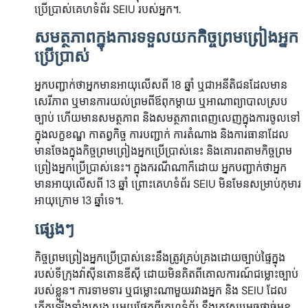
ប្រើប្រាស់គេហទំព័រ SEIU របស់អ្នក។.
សមត្ថភាពក្នុងការទទួលយកកិច្ចព្រមព្រៀងអ្នក
ប្រើប្រាស់
អ្នកបញ្ជាក់ថាអ្នកមានអាយុលើសពី 18 ឆ្នាំ ឬជាអនីតិជនដែលមាន
សេរីភាព ឬមានការយល់ព្រមពីឪពុកម្តាយ ឬអាណាព្យាបាលស្រប
ច្បាប់ ហើយមានសមត្ថភាព និងសមត្ថភាពពេញលេញក្នុងការចូលទៅ
ក្នុងលក្ខខណ្ឌ កាតព្វកិច្ច ការបញ្ជាក់ ការតំណាង និងការធានាដែល
មានចែងក្នុងកិច្ចព្រមព្រៀងអ្នកប្រើប្រាស់នេះ និងគោរពតាមកិច្ចព្រម
ព្រៀងអ្នកប្រើប្រាស់នេះ។ ក្នុងករណីណាក៏ដោយ អ្នកបញ្ជាក់ថាអ្នក
មានអាយុលើសពី 13 ឆ្នាំ ព្រោះគេហទំព័រ SEIU មិនមែនសម្រាប់កុមារ
អាយុក្រោម 13 ឆ្នាំទេ។.
ផ្សេងៗ
កិច្ចព្រមព្រៀងអ្នកប្រើប្រាស់នេះនឹងត្រូវគ្រប់គ្រងដោយច្បាប់ផ្ទៃក្នុង
របស់ទីក្រុងវ៉ាស៊ីនតោនឌីស៊ី ដោយមិនគិតពីគោលការណ៍ជម្លោះច្បាប់
របស់ខ្លួន។ ការទាមទារ ឬជម្លោះណាមួយរវាងអ្នក និង SEIU ដែល
កើតឡើងទាំងស្រុង ឬមួយផ្នែកពីគេហទំព័រ នឹងត្រូវសម្រេចផ្តាច់មុខ