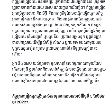
កិច្ចព្រមព្រៀងនេះ មិនអាចផ្ទេរ ឬចាត់តាំងដោយអ្នកបានទេ ប៉ុន្តែអាច
ត្រូវបានចាត់តាំងដោយ SEIU ដោយគ្មានការរឹតត្បិត។ កិច្ចព្រមព្រៀង
អ្នកប្រើប្រាស់នេះ និងសិទ្ធិ និងកាតព្វកិច្ចដែលបង្កើតឡើងក្រោមកិច្ច
ព្រមព្រៀងនេះ នឹងមានผลผูกพัน និងអនុវត្តចំពោះតែអត្ថប្រយោជន៍
របស់ភាគីនានាក្នុងកិច្ចព្រមព្រៀងនេះ និងអ្នកស្នងតំណែង និងអ្នក
ទទួលបន្ទុករៀងៗខ្លួនរបស់ពួកគេប៉ុណ្ណោះ ហើយគ្មានអ្វីនៅក្នុងកិច្ចព្រម
ព្រៀងនេះ ទាំងបញ្ជាក់ ឬបង្កប់ន័យ ត្រូវបានបម្រុងទុក ឬគួរតែត្រូវ
បានបកស្រាយដើម្បីផ្តល់សិទ្ធិ សំណង ឬការទាមទារណាមួយដល់
បុគ្គលផ្សេងទៀត ក្រោម ឬដោយគុណធម៌នៃកិច្ចព្រមព្រៀងនេះ
ឡើយ។.
អ្នក និង SEIU យល់ព្រមថា មូលហេតុនៃសកម្មភាពណាមួយដែល
កើតចេញពី ឬទាក់ទងនឹងគេហទំព័រត្រូវតែចាប់ផ្តើមក្នុងរយៈពេលមួយ
(1) ឆ្នាំបន្ទាប់ពីមូលហេតុនៃសកម្មភាពកើតឡើង។ បើមិនដូច្នោះទេ
មូលហេតុនៃសកម្មភាពបែបនេះត្រូវបានហាមឃាត់ជាអចិន្ត្រៃយ៍។.
កិច្ចព្រមព្រៀងអ្នកប្រើប្រាស់នេះចូលជាធរមានចាប់ពីថ្ងៃទី 5 ខែមិថុនា
ឆ្នាំ 2022។.