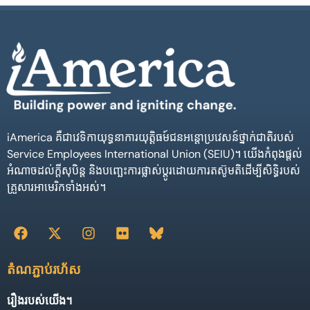
iAmerica គឺជាវេទិកាយុទ្ធនាការយុត្តិធម៍ជនអន្តោប្រវេសន៍ថ្នាក់ជាតិរបស់
Service Employees International Union (SEIU)។ យើងកំពុងផ្តល់
អំណាចដល់ក្តីសុបិន្ត និងបញ្ឆេះការផ្លាស់ប្តូរដោយការតស៊ូមតិដើម្បីសិទ្ធិរបស់
គ្រួសារអាមេរិកទាំងអស់។
តំណភ្ជាប់រហ័ស
រឿងរបស់យើង។