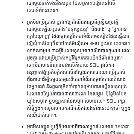
ណាមួយទាក់ទងនឹងសម្ភារៈដែលពួកគេបង្ហោះនៅលើ
គេហទំព័រនោះទេ។.
អ្នកមិនប្រើប្រាស់ ឬដាក់ឱ្យដំណើរការប្រព័ន្ធស្វ័យប្រវត្តិ
ណាមួយឡើយ រួមទាំង "មនុស្សយន្ត" "ពីងពាង" ឬ "អ្នកអាន
ក្រៅបណ្តាញ" ដែលចូលប្រើគេហទំព័រតាមរបៀបដែលផ្ញើសារ
ស្នើសុំកាន់តែច្រើនទៅកាន់ម៉ាស៊ីនមេ SEIU ក្នុងរយៈពេលជាក់
លាក់ណាមួយ ជាងអ្វីដែលមនុស្សអាចផលិតបានក្នុងរយៈពេល
ដូចគ្នា ដោយប្រើប្រាស់កម្មវិធីរុករកតាមអ៊ីនធឺណិតធម្មតា។
ទោះបីជាមានចំណុចខាងលើក៏ដោយ SEIU ផ្តល់ការ
អនុញ្ញាតឱ្យប្រតិបត្តិករម៉ាស៊ីនស្វែងរកសាធារណៈប្រើប្រាស់
ពីងពាងដើម្បីចម្លងសម្ភារៈពីគេហទំព័រសម្រាប់គោលបំណង
តែមួយគត់ និងក្នុងកម្រិតចាំបាច់សម្រាប់ការបង្កើតសន្ទស្សន៍
ដែលអាចស្វែងរកបានជាសាធារណៈនៃសម្ភារៈ ប៉ុន្តែមិនមែន
ឃ្លាំងសម្ងាត់ ឬបណ្ណសារនៃសម្ភារៈបែបនេះទេ។ SEIU រក្សា
សិទ្ធិក្នុងការលុបចោលករណីលើកលែងទាំងនេះជាទូទៅ ឬក្នុង
ករណីជាក់លាក់។.
អ្នកមិនបញ្ជូន ឬធ្វើឱ្យមានមាតិកាណាមួយដែលមាន "មេរោគ"
"ដង្កូវ" "សេះ Trojan" ឬកូដកុំព្យូទ័រ ឯកសារ ឬកម្មវិធីផ្សេង