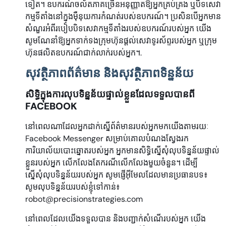
ទៀត។ ឧបករណ៍ចល័តភាគច្រើនអនុញ្ញាតឱ្យអ្នកគ្រប់គ្រង ឬបិទសេវា
កម្មទីតាំងនៅក្នុងម៉ឺនុយការកំណត់របស់ឧបករណ៍។ ប្រសិនបើអ្នកមាន
សំណួរអំពីរបៀបបិទសេវាកម្មទីតាំងរបស់ឧបករណ៍របស់អ្នក យើង
សូមណែនាំឱ្យអ្នកទាក់ទងក្រុមហ៊ុនផ្តល់សេវាទូរស័ព្ទរបស់អ្នក ឬក្រុម
ហ៊ុនផលិតឧបករណ៍ជាក់លាក់របស់អ្នក។.
សុវត្ថិភាពព័ត៌មាន និងសុវត្ថិភាពទិន្នន័យ
សិទ្ធិក្នុងការលុបទិន្នន័យផ្ទាល់ខ្លួនដែលទទួលបានពី
FACEBOOK
នៅពេលណាដែលអ្នកដាក់ស្នើព័ត៌មានរបស់អ្នកមកយើងតាមរយៈ
Facebook Messenger សម្រាប់គោលបំណងស្វែងរក
ការិយាល័យបោះឆ្នោតរបស់អ្នក អ្នកមានសិទ្ធិស្នើសុំលុបទិន្នន័យផ្ទាល់
ខ្លួនរបស់អ្នក លើកលែងតែករណីលើកលែងមួយចំនួន។ ដើម្បី
ស្នើសុំលុបទិន្នន័យរបស់អ្នក សូមផ្ញើអ៊ីមែលដែលមានប្រធានបទ៖
សូមលុបទិន្នន័យរបស់ខ្ញុំទៅកាន់៖
robot@precisionstrategies.com
នៅពេលដែលយើងទទួលបាន និងបញ្ជាក់សំណើរបស់អ្នក យើង