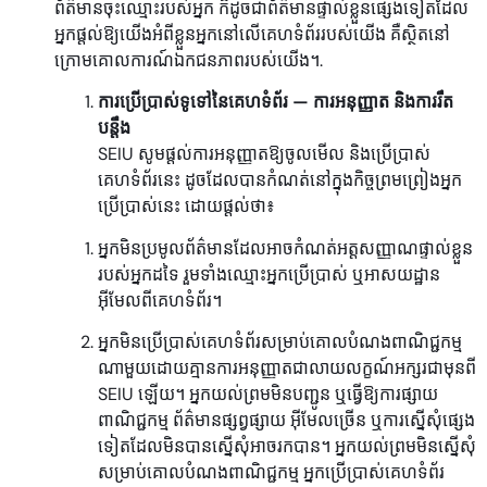
ព័ត៌មានចុះឈ្មោះរបស់អ្នក ក៏ដូចជាព័ត៌មានផ្ទាល់ខ្លួនផ្សេងទៀតដែល
អ្នកផ្តល់ឱ្យយើងអំពីខ្លួនអ្នកនៅលើគេហទំព័ររបស់យើង គឺស្ថិតនៅ
ក្រោមគោលការណ៍ឯកជនភាពរបស់យើង។.
ការប្រើប្រាស់ទូទៅនៃគេហទំព័រ — ការអនុញ្ញាត និងការរឹត
បន្តឹង
SEIU សូមផ្តល់ការអនុញ្ញាតឱ្យចូលមើល និងប្រើប្រាស់
គេហទំព័រនេះ ដូចដែលបានកំណត់នៅក្នុងកិច្ចព្រមព្រៀងអ្នក
ប្រើប្រាស់នេះ ដោយផ្តល់ថា៖
អ្នកមិនប្រមូលព័ត៌មានដែលអាចកំណត់អត្តសញ្ញាណផ្ទាល់ខ្លួន
របស់អ្នកដទៃ រួមទាំងឈ្មោះអ្នកប្រើប្រាស់ ឬអាសយដ្ឋាន
អ៊ីមែលពីគេហទំព័រ។
អ្នកមិនប្រើប្រាស់គេហទំព័រសម្រាប់គោលបំណងពាណិជ្ជកម្ម
ណាមួយដោយគ្មានការអនុញ្ញាតជាលាយលក្ខណ៍អក្សរជាមុនពី
SEIU ឡើយ។ អ្នកយល់ព្រមមិនបញ្ជូន ឬធ្វើឱ្យការផ្សាយ
ពាណិជ្ជកម្ម ព័ត៌មានផ្សព្វផ្សាយ អ៊ីមែលច្រើន ឬការស្នើសុំផ្សេង
ទៀតដែលមិនបានស្នើសុំអាចរកបាន។ អ្នកយល់ព្រមមិនស្នើសុំ
សម្រាប់គោលបំណងពាណិជ្ជកម្ម អ្នកប្រើប្រាស់គេហទំព័រ