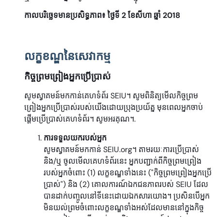
កាលបរិច្ឆេទមានប្រសិទ្ធភាព៖ ថ្ងៃទី 2 ខែសីហា ឆ្នាំ 2018
លក្ខខណ្ឌនៃសេវាកម្ម
កិច្ចព្រមព្រៀងអ្នកប្រើប្រាស់
សូមស្វាគមន៍មកកាន់គេហទំព័រ SEIU។ សូមពិនិត្យមើលកិច្ចព្រម
ព្រៀងអ្នកប្រើប្រាស់របស់យើងដោយប្រុងប្រយ័ត្ន មុនពេលអ្នកចាប់
ផ្តើមប្រើប្រាស់គេហទំព័រ។ សូមអរគុណ។.
ការទទួលយករបស់អ្នក
សូមស្វាគមន៍មកកាន់ SEIU.org។ តាមរយៈការប្រើប្រាស់
និង/ឬ ចូលមើលគេហទំព័រនេះ អ្នកបញ្ជាក់ពីកិច្ចព្រមព្រៀង
របស់អ្នកចំពោះ (1) លក្ខខណ្ឌទាំងនេះ ("កិច្ចព្រមព្រៀងអ្នកប្រើ
ប្រាស់") និង (2) គោលការណ៍ឯកជនភាពរបស់ SEIU ដែល
បានដាក់បញ្ចូលនៅទីនេះដោយឯកសារយោង។ ប្រសិនបើអ្នក
មិនយល់ព្រមចំពោះលក្ខខណ្ឌទាំងអស់ដែលមាននៅក្នុងកិច្ច