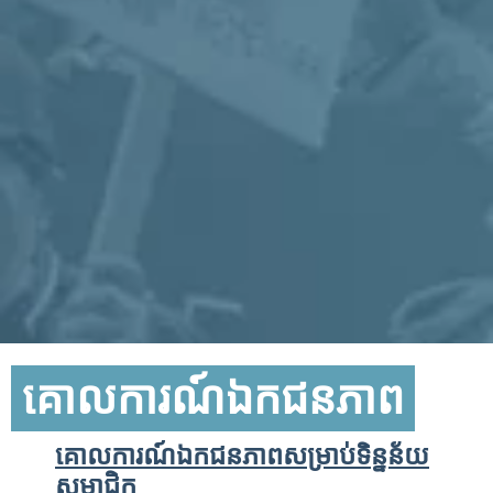
គោលការណ៍ឯកជនភាព
គោលការណ៍ឯកជនភាពសម្រាប់ទិន្នន័យ
សមាជិក