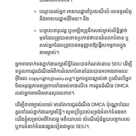
ឈ្មោះរបស់អ្នក អាសយដ្ឋានប្រៃសណីយ៍ លេខទូរស័ព្ទ
និងអាសយដ្ឋានអ៊ីមែល។ និង
ហត្ថលេខារូបវន្ត ឬអេឡិចត្រូនិករបស់ម្ចាស់សិទ្ធិផ្តាច់
មុខដែលត្រូវបានចោទប្រកាន់ថាបានរំលោភបំពាន ឬ
របស់អ្នកដែលត្រូវបានអនុញ្ញាតឱ្យធ្វើសកម្មភាពក្នុង
នាមម្ចាស់។
អ្នកអាចទាក់ទងភ្នាក់ងាររក្សាសិទ្ធិដែលបានកំណត់ដោយ SEIU ដើម្បី
ទទួលការជូនដំណឹងអំពីការរំលោភបំពានដែលបានអះអាងតាមរយៈ
អ៊ីមែល copyright@seiu.org។ អ្នកទទួលស្គាល់ថា ប្រសិនបើអ្នក
មិនអនុវត្តតាមតម្រូវការទាំងអស់ខាងលើទេ ការជូនដំណឹង DMCA
របស់អ្នកអាចមិនមានសុពលភាព។.
ដើម្បីភាពច្បាស់លាស់ មានតែការជូនដំណឹង DMCA ប៉ុណ្ណោះដែល
គួរទៅដល់ភ្នាក់ងាររក្សាសិទ្ធិ។ សូមប្រើប្រាស់ទម្រង់ទំនាក់ទំនងមក
យើងខ្ញុំសម្រាប់មតិកែលម្អ មតិយោបល់ សំណើសុំជំនួយបច្ចេកទេស
ឬការទំនាក់ទំនងផ្សេងទៀតជាមួយ SEIU។.