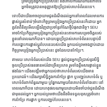
ព្រមព្រៀងអ្នកប្រើប្រាស់នេះ និងគោលការណ៍ឯកជនភាពទេ
អ្នកមិនត្រូវបានអនុញ្ញាតឱ្យប្រើប្រាស់គេហទំព័រនេះទេ។.
ទោះបីជាយើងអាចព្យាយាមជូនដំណឹងដល់អ្នកនៅពេលដែលមានការ
ផ្លាស់ប្តូរសំខាន់ៗចំពោះកិច្ចព្រមព្រៀងអ្នកប្រើប្រាស់នេះក៏ដោយ អ្នក
គួរតែពិនិត្យមើលឡើងវិញជាប្រចាំនូវកំណែថ្មីបំផុតជានិច្ច។ SEIU
អាចកែប្រែកិច្ចព្រមព្រៀងអ្នកប្រើប្រាស់នេះតាមការសម្រេចចិត្តរបស់
ខ្លួននៅពេលណាក៏បាន។ ដោយបន្តប្រើប្រាស់គេហទំព័រនេះបន្ទាប់ពី
ការបង្ហោះការផ្លាស់ប្តូរបែបនេះរបស់យើង អ្នកយល់ព្រមចងភ្ជាប់ដោយ
កិច្ចព្រមព្រៀងអ្នកប្រើប្រាស់នេះ ដូចដែលបានកែប្រែ។.
តាមរយៈគេហទំព័ររបស់យើង SEIU ផ្តល់ជូនអ្នកប្រើប្រាស់នូវសិទ្ធិ
ចូលប្រើប្រាស់ធនធានអប់រំជាច្រើនប្រភេទ រួមទាំងខ្លឹមសារផ្ទាល់ខ្លួន
ផងដែរ។ យើងសង្ឃឹមថាអ្នកយល់ថាគេហទំព័ររបស់យើងមាន
ប្រយោជន៍។ យើងរក្សាសិទ្ធិក្នុងការកែប្រែ ផ្អាក ឬបញ្ឈប់គេហទំព័រ ឬ
គេហទំព័រពាក់ព័ន្ធណាមួយ ឬផ្នែកណាមួយនៃគេហទំព័រទាំងនោះ នៅ
ពេលណាក៏បាន ដោយហេតុផលណាមួយដោយមិនចាំបាច់ជូនដំណឹង
ជាមុនដល់អ្នក។ អ្នកយល់ព្រមថាយើងនឹងមិនទទួលខុសត្រូវចំពោះ
ការកែប្រែ ការផ្អាក ឬការបញ្ឈប់បែបនេះទេ។.