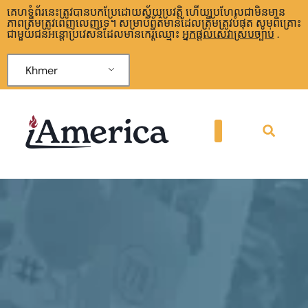
គេហទំព័រនេះត្រូវបានបកប្រែដោយស្វ័យប្រវត្តិ ហើយប្រហែលជាមិនមាន
ភាពត្រឹមត្រូវពេញលេញទេ។ សម្រាប់ព័ត៌មានដែលត្រឹមត្រូវបំផុត សូមពិគ្រោះ
ជាមួយជនអន្តោប្រវេសន៍ដែលមានកេរ្តិ៍ឈ្មោះ
អ្នកផ្តល់សេវាស្របច្បាប់
.
Khmer