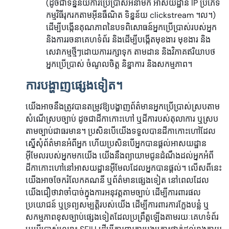
(ដូចជាទិន្នន័យការប្រើប្រាស់អនាមិក អាសយដ្ឋាន IP ប្រភេទ
កម្មវិធីរុករកតាមអ៊ីនធឺណិត ទិន្នន័យ clickstream ។ល។)
ដើម្បីបង្កើនគុណភាពនៃបទពិសោធន៍អ្នកប្រើប្រាស់របស់អ្នក
និងការរចនាគេហទំព័រ និងដើម្បីបង្កើតមុខងារ មុខងារ និង
សេវាកម្មថ្មីៗដោយការរក្សាទុក តាមដាន និងវិភាគឥរិយាបថ
អ្នកប្រើប្រាស់ ចំណូលចិត្ត និន្នាការ និងសកម្មភាព។
ការបង្ហាញផ្សេងទៀត។
យើងអាចនឹងត្រូវបានតម្រូវឱ្យបង្ហាញព័ត៌មានអ្នកប្រើប្រាស់ស្របតាម
សំណើស្របច្បាប់ ដូចជាដីកាកោះហៅ ឬដីការបស់តុលាការ ឬស្រប
តាមច្បាប់ជាធរមាន។ ប្រសិនបើយើងទទួលបានដីកាកោះហៅដែល
ស្នើសុំព័ត៌មានអំពីអ្នក ហើយប្រសិនបើអ្នកបានផ្តល់អាសយដ្ឋាន
អ៊ីមែលរបស់អ្នកមកយើង យើងនឹងព្យាយាមជូនដំណឹងដល់អ្នកអំពី
ដីកាកោះហៅនៅអាសយដ្ឋានអ៊ីមែលដែលអ្នកបានផ្តល់។ លើសពីនេះ
យើងអាចចែករំលែកគណនី ឬព័ត៌មានផ្សេងទៀត នៅពេលដែល
យើងជឿថាវាចាំបាច់ក្នុងការអនុវត្តតាមច្បាប់ ដើម្បីការពារផល
ប្រយោជន៍ ឬទ្រព្យសម្បត្តិរបស់យើង ដើម្បីការពារការក្លែងបន្លំ ឬ
សកម្មភាពខុសច្បាប់ផ្សេងទៀតដែលប្រព្រឹត្តឡើងតាមរយៈគេហទំព័រ