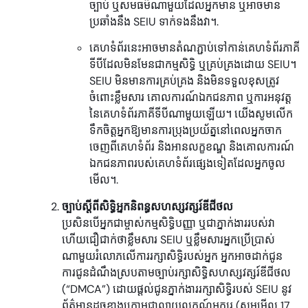
ច្បាប់ ឬសមធម៌ណាមួយដែលអ្នកមាន ឬអាចមាន
ប្រឆាំងនឹង SEIU ទាក់ទងនឹងវា។.
គេហទំព័រនេះអាចមានតំណភ្ជាប់ទៅកាន់គេហទំព័រភាគី
ទីបីដែលមិនមែនជាកម្មសិទ្ធិ ឬគ្រប់គ្រងដោយ SEIU។
SEIU មិនមានការគ្រប់គ្រង និងមិនទទួលខុសត្រូវ
ចំពោះខ្លឹមសារ គោលការណ៍ឯកជនភាព ឬការអនុវត្ត
នៃគេហទំព័រភាគីទីបីណាមួយឡើយ។ យើងសូមលើក
ទឹកចិត្តអ្នកឱ្យមានការប្រុងប្រយ័ត្ននៅពេលអ្នកចាក
ចេញពីគេហទំព័រ និងអានលក្ខខណ្ឌ និងគោលការណ៍
ឯកជនភាពរបស់គេហទំព័រផ្សេងទៀតដែលអ្នកចូល
មើល។.
ច្បាប់ស្តីពីសិទ្ធិអ្នកនិពន្ធសហស្សវត្សរ៍ឌីជីថល
ប្រសិនបើអ្នកជាម្ចាស់កម្មសិទ្ធិបញ្ញា ឬជាភ្នាក់ងាររបស់វា
ហើយជឿជាក់ថាខ្លឹមសារ SEIU ឬខ្លឹមសារអ្នកប្រើប្រាស់
ណាមួយរំលោភលើការរក្សាសិទ្ធិរបស់អ្នក អ្នកអាចដាក់ជូន
ការជូនដំណឹងស្របតាមច្បាប់រក្សាសិទ្ធិសហស្សវត្សរ៍ឌីជីថល
(“DMCA”) ដោយផ្តល់ជូនភ្នាក់ងាររក្សាសិទ្ធិរបស់ SEIU នូវ
ព័ត៌មានដូចខាងក្រោមជាលាយលក្ខណ៍អក្សរ (សូមមើល 17