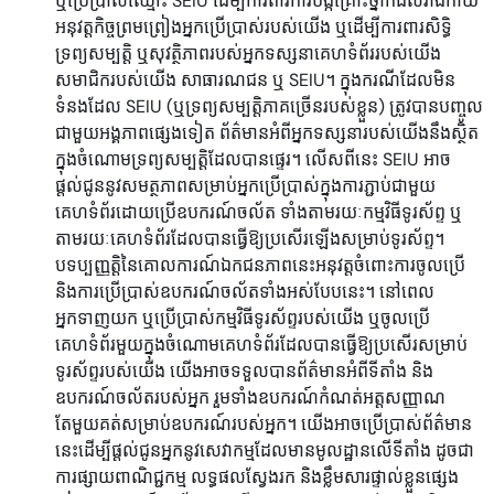
ឬប្រើប្រាស់ឈ្មោះ SEIU ដើម្បីការពារការបង្កគ្រោះថ្នាក់ដល់រាងកាយ
អនុវត្តកិច្ចព្រមព្រៀងអ្នកប្រើប្រាស់របស់យើង ឬដើម្បីការពារសិទ្ធិ
ទ្រព្យសម្បត្តិ ឬសុវត្ថិភាពរបស់អ្នកទស្សនាគេហទំព័ររបស់យើង
សមាជិករបស់យើង សាធារណជន ឬ SEIU។ ក្នុងករណីដែលមិន
ទំនងដែល SEIU (ឬទ្រព្យសម្បត្តិភាគច្រើនរបស់ខ្លួន) ត្រូវបានបញ្ចូល
ជាមួយអង្គភាពផ្សេងទៀត ព័ត៌មានអំពីអ្នកទស្សនារបស់យើងនឹងស្ថិត
ក្នុងចំណោមទ្រព្យសម្បត្តិដែលបានផ្ទេរ។ លើសពីនេះ SEIU អាច
ផ្តល់ជូននូវសមត្ថភាពសម្រាប់អ្នកប្រើប្រាស់ក្នុងការភ្ជាប់ជាមួយ
គេហទំព័រដោយប្រើឧបករណ៍ចល័ត ទាំងតាមរយៈកម្មវិធីទូរស័ព្ទ ឬ
តាមរយៈគេហទំព័រដែលបានធ្វើឱ្យប្រសើរឡើងសម្រាប់ទូរស័ព្ទ។
បទប្បញ្ញត្តិនៃគោលការណ៍ឯកជនភាពនេះអនុវត្តចំពោះការចូលប្រើ
និងការប្រើប្រាស់ឧបករណ៍ចល័តទាំងអស់បែបនេះ។ នៅពេល
អ្នកទាញយក ឬប្រើប្រាស់កម្មវិធីទូរស័ព្ទរបស់យើង ឬចូលប្រើ
គេហទំព័រមួយក្នុងចំណោមគេហទំព័រដែលបានធ្វើឱ្យប្រសើរសម្រាប់
ទូរស័ព្ទរបស់យើង យើងអាចទទួលបានព័ត៌មានអំពីទីតាំង និង
ឧបករណ៍ចល័តរបស់អ្នក រួមទាំងឧបករណ៍កំណត់អត្តសញ្ញាណ
តែមួយគត់សម្រាប់ឧបករណ៍របស់អ្នក។ យើងអាចប្រើប្រាស់ព័ត៌មាន
នេះដើម្បីផ្តល់ជូនអ្នកនូវសេវាកម្មដែលមានមូលដ្ឋានលើទីតាំង ដូចជា
ការផ្សាយពាណិជ្ជកម្ម លទ្ធផលស្វែងរក និងខ្លឹមសារផ្ទាល់ខ្លួនផ្សេង