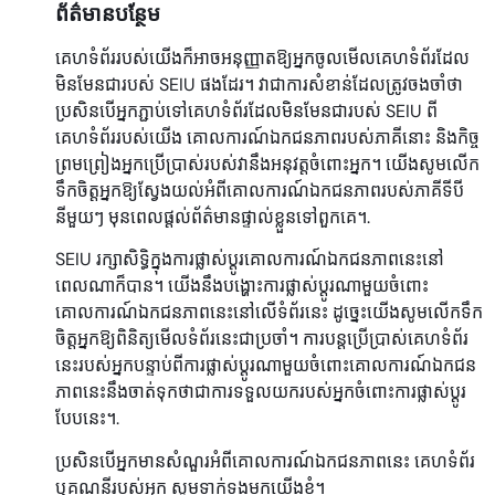
ព័ត៌មានបន្ថែម
គេហទំព័ររបស់យើងក៏អាចអនុញ្ញាតឱ្យអ្នកចូលមើលគេហទំព័រដែល
មិនមែនជារបស់ SEIU ផងដែរ។ វាជាការសំខាន់ដែលត្រូវចងចាំថា
ប្រសិនបើអ្នកភ្ជាប់ទៅគេហទំព័រដែលមិនមែនជារបស់ SEIU ពី
គេហទំព័ររបស់យើង គោលការណ៍ឯកជនភាពរបស់ភាគីនោះ និងកិច្ច
ព្រមព្រៀងអ្នកប្រើប្រាស់របស់វានឹងអនុវត្តចំពោះអ្នក។ យើងសូមលើក
ទឹកចិត្តអ្នកឱ្យស្វែងយល់អំពីគោលការណ៍ឯកជនភាពរបស់ភាគីទីបី
នីមួយៗ មុនពេលផ្តល់ព័ត៌មានផ្ទាល់ខ្លួនទៅពួកគេ។.
SEIU រក្សាសិទ្ធិក្នុងការផ្លាស់ប្តូរគោលការណ៍ឯកជនភាពនេះនៅ
ពេលណាក៏បាន។ យើងនឹងបង្ហោះការផ្លាស់ប្តូរណាមួយចំពោះ
គោលការណ៍ឯកជនភាពនេះនៅលើទំព័រនេះ ដូច្នេះយើងសូមលើកទឹក
ចិត្តអ្នកឱ្យពិនិត្យមើលទំព័រនេះជាប្រចាំ។ ការបន្តប្រើប្រាស់គេហទំព័រ
នេះរបស់អ្នកបន្ទាប់ពីការផ្លាស់ប្តូរណាមួយចំពោះគោលការណ៍ឯកជន
ភាពនេះនឹងចាត់ទុកថាជាការទទួលយករបស់អ្នកចំពោះការផ្លាស់ប្តូរ
បែបនេះ។.
ប្រសិនបើអ្នកមានសំណួរអំពីគោលការណ៍ឯកជនភាពនេះ គេហទំព័រ
ឬគណនីរបស់អ្នក សូមទាក់ទងមកយើងខ្ញុំ។