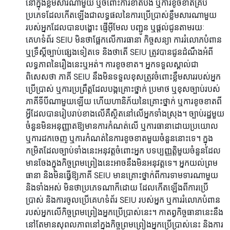
នៅក្នុងខ្លឹមសារណាមួយ ឬចំពោះការខាតបង់ ឬការខូចខាតគ្រប់
ប្រភេទដែលកើតឡើងជាលទ្ធផលនៃការប្រើប្រាស់ខ្លឹមសារណាមួយ
របស់អ្នកដែលបានបង្ហោះ ផ្ញើអ៊ីមែល បញ្ជូន ឬផ្តល់ជូនតាមរយៈ
គេហទំព័រ SEIU មិនថាផ្អែកលើការធានា កិច្ចសន្យា ការរំលោភបំពាន
ឬទ្រឹស្តីច្បាប់ផ្សេងទៀតទេ និងថាតើ SEIU ត្រូវបានជូនដំណឹងអំពី
លទ្ធភាពនៃរឿងនេះឬអត់។ ការខូចខាត។ អ្នកទទួលស្គាល់ជា
ពិសេសថា ភាគី SEIU នឹងមិនទទួលខុសត្រូវចំពោះខ្លឹមសាររបស់អ្នក
ប្រើប្រាស់ ឬការប្រព្រឹត្តដែលបង្កគ្រោះថ្នាក់ ប្រមាថ ឬខុសច្បាប់របស់
ភាគីទីបីណាមួយឡើយ ហើយហានិភ័យនៃគ្រោះថ្នាក់ ឬការខូចខាតពី
អ្វីដែលបានរៀបរាប់ខាងលើគឺស្ថិតនៅលើអ្នកទាំងស្រុង។ ច្បាប់រដ្ឋមួយ
ចំនួនមិនអនុញ្ញាតឱ្យមានការកំណត់លើ ឬការធានាដោយប្រយោល
ឬការដកចេញ ឬការកំណត់នៃការខូចខាតមួយចំនួននោះទេ។ ក្នុង
កម្រិតដែលច្បាប់ទាំងនេះអនុវត្តចំពោះអ្នក បទប្បញ្ញត្តិមួយចំនួនដែល
មានចែងក្នុងកិច្ចព្រមព្រៀងនេះអាចនឹងមិនអនុវត្តទេ។ អ្នកយល់ព្រម
ធានា និងមិនធ្វើឱ្យភាគី SEIU មានគ្រោះថ្នាក់ពីការទាមទារណាមួយ
និងទាំងអស់ មិនថាប្រភេទណាក៏ដោយ ដែលកើតឡើងពីការប្រើ
ប្រាស់ និងការចូលប្រើគេហទំព័រ SEIU របស់អ្នក ឬការរំលោភបំពាន
របស់អ្នកលើកិច្ចព្រមព្រៀងអ្នកប្រើប្រាស់នេះ។ កាតព្វកិច្ចធានានេះនឹង
នៅតែមានសុពលភាពនៅក្នុងកិច្ចព្រមព្រៀងអ្នកប្រើប្រាស់នេះ និងការ