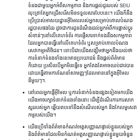
ទំនងជាមួយអ្នកអំពីសកម្មភាព និងការផ្តល់ជូនរបស់ SEIU
លុះត្រាតែអ្នកជ្រើសរើសមិនទទួលសារបែបនេះ។ យើងក៏នឹង
ប្រើប្រាស់អាសយដ្ឋានអ៊ីមែលរបស់អ្នកសម្រាប់គោលបំណង
រដ្ឋបាលផងដែរ ដូចជាការជូនដំណឹងដល់អ្នកអំពីការផ្លាស់ប្តូរ
សំខាន់ៗនៅលើគេហទំព័រ ការផ្ញើសារទាក់ទងនឹងសកម្មភាព
ដែលអ្នកបានធ្វើនៅលើគេហទំព័រ ឬសម្រាប់គោលបំណង
សេវាកម្មអតិថិជន។ ទោះបីជាយើងសង្ឃឹមថាអ្នកនឹងយល់ថា
ការទំនាក់ទំនងទាំងនេះមានប្រយោជន៍ និងផ្តល់ព័ត៌មាន
ក៏ដោយ ប្រសិនបើអ្នកមិនធ្វើទេ អ្នកតែងតែអាចឈប់ជាវបាន
ដោយធ្វើតាមការណែនាំសាមញ្ញៗដែលមាននៅក្នុងអ៊ីមែល
នីមួយៗ។.
នៅពេលអ្នកផ្ញើអ៊ីមែល ឬការទំនាក់ទំនងផ្សេងទៀតមកយើង
យើងអាចរក្សាទំនាក់ទំនងទាំងនោះ ដើម្បីដំណើរការការសាក
សួររបស់អ្នក ឆ្លើយតបទៅនឹងសំណើរបស់អ្នក និងកែលម្អសេវា
កម្មរបស់យើង។
យើងប្រើទាំងព័ត៌មានកំណត់អត្តសញ្ញាណផ្ទាល់ខ្លួនរបស់អ្នក
និងព័ត៌មានដែលមិនកំណត់អត្តសញ្ញាណផ្ទាល់ខ្លួនមួយចំនួន