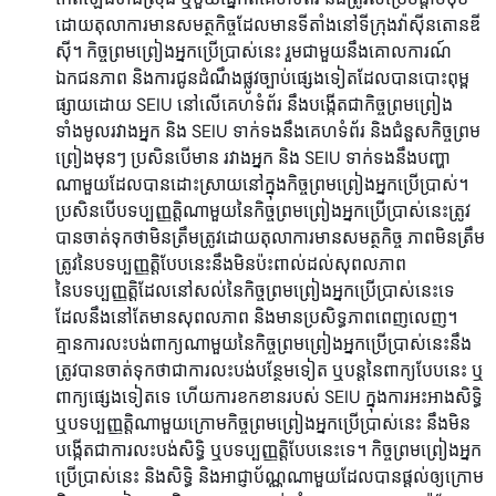
ដោយតុលាការមានសមត្ថកិច្ចដែលមានទីតាំងនៅទីក្រុងវ៉ាស៊ីនតោនឌី
ស៊ី។ កិច្ចព្រមព្រៀងអ្នកប្រើប្រាស់នេះ រួមជាមួយនឹងគោលការណ៍
ឯកជនភាព និងការជូនដំណឹងផ្លូវច្បាប់ផ្សេងទៀតដែលបានបោះពុម្ព
ផ្សាយដោយ SEIU នៅលើគេហទំព័រ នឹងបង្កើតជាកិច្ចព្រមព្រៀង
ទាំងមូលរវាងអ្នក និង SEIU ទាក់ទងនឹងគេហទំព័រ និងជំនួសកិច្ចព្រម
ព្រៀងមុនៗ ប្រសិនបើមាន រវាងអ្នក និង SEIU ទាក់ទងនឹងបញ្ហា
ណាមួយដែលបានដោះស្រាយនៅក្នុងកិច្ចព្រមព្រៀងអ្នកប្រើប្រាស់។
ប្រសិនបើបទប្បញ្ញត្តិណាមួយនៃកិច្ចព្រមព្រៀងអ្នកប្រើប្រាស់នេះត្រូវ
បានចាត់ទុកថាមិនត្រឹមត្រូវដោយតុលាការមានសមត្ថកិច្ច ភាពមិនត្រឹម
ត្រូវនៃបទប្បញ្ញត្តិបែបនេះនឹងមិនប៉ះពាល់ដល់សុពលភាព
នៃបទប្បញ្ញត្តិដែលនៅសល់នៃកិច្ចព្រមព្រៀងអ្នកប្រើប្រាស់នេះទេ
ដែលនឹងនៅតែមានសុពលភាព និងមានប្រសិទ្ធភាពពេញលេញ។
គ្មានការលះបង់ពាក្យណាមួយនៃកិច្ចព្រមព្រៀងអ្នកប្រើប្រាស់នេះនឹង
ត្រូវបានចាត់ទុកថាជាការលះបង់បន្ថែមទៀត ឬបន្តនៃពាក្យបែបនេះ ឬ
ពាក្យផ្សេងទៀតទេ ហើយការខកខានរបស់ SEIU ក្នុងការអះអាងសិទ្ធិ
ឬបទប្បញ្ញត្តិណាមួយក្រោមកិច្ចព្រមព្រៀងអ្នកប្រើប្រាស់នេះ នឹងមិន
បង្កើតជាការលះបង់សិទ្ធិ ឬបទប្បញ្ញត្តិបែបនេះទេ។ កិច្ចព្រមព្រៀងអ្នក
ប្រើប្រាស់នេះ និងសិទ្ធិ និងអាជ្ញាប័ណ្ណណាមួយដែលបានផ្តល់ឲ្យក្រោម