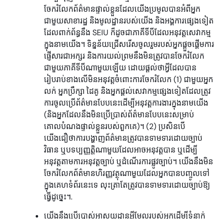
ចែករំលែកព័ត៌មានផ្ទាល់ខ្លួនដែលយើងប្រមូលបានអំពីអ្នក
ជាមួយសាខារដ្ឋ និងមូលដ្ឋានរបស់យើង និងអង្គការផ្សេងទៀត
ដែលពាក់ព័ន្ធនឹង SEIU ក៏ដូចជាភាគីទីបីដែលអនុវត្តសេវាកម្ម
ក្នុងនាមយើង។ ទិន្នន័យជ្រើសរើសចូលរួមរបស់អ្នកផ្តួចផ្តើមការ
ផ្ញើសារជាអក្សរ និងការយល់ព្រមនឹងមិនត្រូវបានចែករំលែក
ជាមួយភាគីទីបីណាមួយឡើយ ដោយផ្តល់ថាអ្វីដែលបាន
រៀបរាប់ខាងលើមិនអនុវត្តចំពោះការចែករំលែក (1) ជាមួយអ្នក
លក់ អ្នកប្រឹក្សា ដៃគូ និងអ្នកផ្តល់សេវាកម្មផ្សេងទៀតដែលត្រូវ
ការចូលប្រើព័ត៌មានបែបនេះដើម្បីអនុវត្តការងារក្នុងនាមយើង
(និងអ្នកដែលនឹងមិនប្រើប្រាស់ព័ត៌មានបែបនេះសម្រាប់
គោលបំណងផ្ទាល់ខ្លួនរបស់ពួកគេ)។ (2) ប្រសិនបើ
យើងជឿថាការបង្ហាញព័ត៌មានត្រូវបានទាមទារដោយច្បាប់
វិធាន ឬបទប្បញ្ញត្តិណាមួយដែលអាចអនុវត្តបាន ឬដើម្បី
អនុវត្តតាមការអនុវត្តច្បាប់ ឬដំណើរការផ្លូវច្បាប់។ យើងនឹងមិន
ចែករំលែកព័ត៌មានហិរញ្ញវត្ថុណាមួយដែលអ្នកបានបញ្ចូលទៅ
ក្នុងគេហទំព័រនេះទេ លុះត្រាតែត្រូវបានទាមទារដោយច្បាប់ឱ្យ
ធ្វើដូច្នេះ។.
យើងនឹងប្រើប្រាស់អាសយដ្ឋានអ៊ីមែលរបស់អ្នកដើម្បីទំនាក់